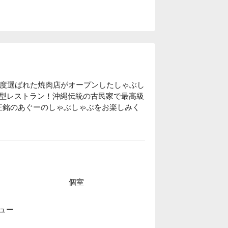
 度選ばれた焼肉店がオープンしたしゃぶし
型レストラン！沖縄伝統の古民家で最高級 
真正銘のあぐーのしゃぶしゃぶをお楽しみく
を出すお店に認定されています。より良い飼
に入荷するルートを開拓。是非、美味しい
広がる豊かな自然エリアで、2021 年に
個室
登録されました。やんばるの森は、自然の
思いが息づく特別な場所です。訪れた人々
う。
ュー