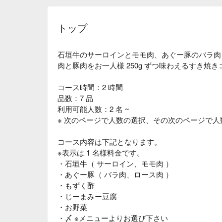
トップ
石垣牛のサーロインとモモ肉、あぐー豚のバラ肉
肉と豚肉をお一人様 250g ずつ味わえるすき焼
コース時間：2 時間
品数：7 品
利用可能人数：2 名 ~
※ 次のページで人数の選択、その次のページで
コース内容は下記となります。
※表示は 1 名様料金です。
・石垣牛（ サーロイン、モモ肉 ）
・あぐー豚（ バラ肉、ロース肉 ）
・もずく酢
・じーまみー豆腐
・お野菜
・〆 ※メニューよりお選び下さい