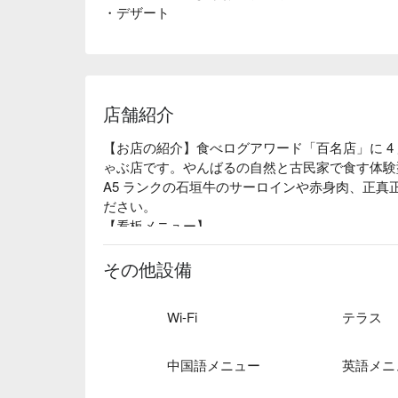
・デザート
店舗紹介
【お店の紹介】食べログアワード「百名店」に 4
ゃぶ店です。やんばるの自然と古民家で食す体験
A5 ランクの石垣牛のサーロインや赤身肉、正
ださい。

【看板メニュー】

最高級 A5 ランクの石垣牛：正真正銘の石垣牛
育状況や飼育員を厳選し、本物の石垣牛を定期的
その他設備
石垣牛を味わってください。

【ロケーション】やんばるの森は、沖縄本島北部に
Wi-Fi
テラス
は「やんばる国立公園」として世界自然遺産にも
豊かさや沖縄の歴史、文化、そして地元の人々の
に、心に残る特別な体験を提供してくれるでしょ
中国語メニュー
英語メニ