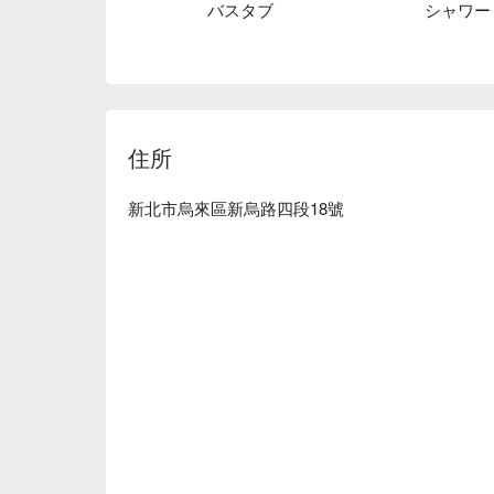
バスタブ
シャワー
住所
新北市烏來區新烏路四段18號