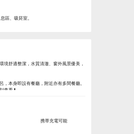
休息區、吸菸室。
環境舒適整潔，水質清澈、窗外風景優美，
呂，本身即設有餐廳，附近亦有多間餐廳。

查看⬇︎
携帯充電可能