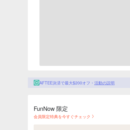
AFTEE決済で最大$200オフ・
活動の説明
FunNow 限定
会員限定特典を今すぐチェック