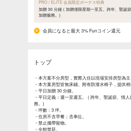
PRO / ELITE 会員限定ボーナス特典
加贈 30 分鐘 ( 加贈僅限星期一至五。跨年、聖
加贈服務。)
会員になると最大 3% Funコイン還元
トップ
・本方案不分房型，實際入住以現場安排房型為主；
・本方案房型皆無床鋪。附有防潑水椅子，提供稍
・平日加贈 30 分鐘。
・平日定義：週一至週五。 ( 跨年、聖誕節、情
務。)
・坪數：3 坪。
・住房不含早餐；含車位。
・禁止攜帶寵物。
・全館禁菸。