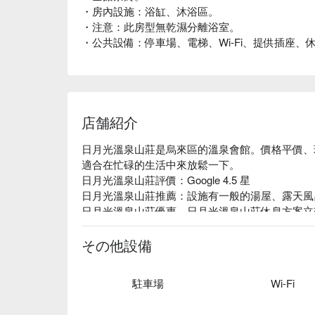
・房內設施：浴缸、沐浴區。
・注意：此房型無乾濕分離浴室。
・公共設備：停車場、電梯、Wi-Fi、提供插座、
店舗紹介
日月光溫泉山莊是烏來區的溫泉會館。價格平價、
適合在忙碌的生活中來放鬆一下。

日月光溫泉山莊評價：Google 4.5 星

日月光溫泉山莊推薦：設施有一般的湯屋、露天風
日月光溫泉山莊優惠、日月光溫泉山莊休息方案立刻
その他設備
駐車場
Wi-Fi