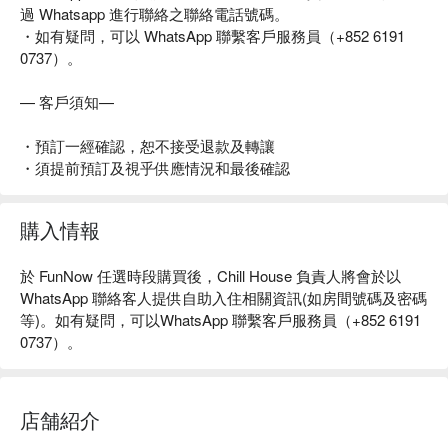
過 Whatsapp 進行聯絡之聯絡電話號碼。
・如有疑問，可以 WhatsApp 聯繫客戶服務員（+852 6191
0737）。
— 客戶須知—
・預訂一經確認，恕不接受退款及轉讓
・須提前預訂及視乎供應情況和最後確認
購入情報
於
FunNow
任選時段購買後，
Chill House
負責人將會於以
WhatsApp
聯絡客人提供自助入住相關資訊
(
如房間號碼及密碼
等
)
。如有疑問，可以
WhatsApp
聯繫客戶服務員（
+852 6191
0737
）。
店舗紹介