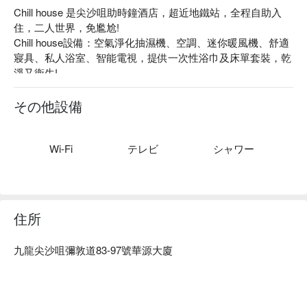
Chill house 是尖沙咀助時鐘酒店，超近地鐵站，全程自助入
住，二人世界，免尷尬!

Chill house設備：空氣淨化抽濕機、空調、迷你暖風機、舒適
寢具、私人浴室、智能電視，提供一次性浴巾及床單套裝，乾
淨又衛生!

Chill house 推薦：任睇 Netflix / YouTube、交通便利、全程自
助 check-in/check-out!

その他設備
Chill house 爆房、Chill house 自助時鐘酒店、Chill house 尖沙
咀助時鐘酒店優惠資訊立刻查看⬇︎
Wi-Fi
テレビ
シャワー
住所
九龍尖沙咀彌敦道83-97號華源大廈