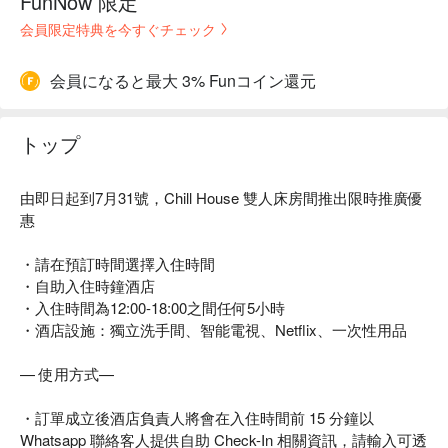
FunNow 限定
会員限定特典を今すぐチェック
会員になると最大 3% Funコイン還元
トップ
由即日起到7月31號，Chill House 雙人床房間推出限時推廣優
惠
・請在預訂時間選擇入住時間
・自助入住時鐘酒店
・入住時間為12:00-18:00之間任何5小時
・酒店設施：獨立洗手間、智能電視、Netflix、一次性用品
— 使用方式—
・訂單成立後酒店負責人將會在入住時間前 15 分鐘以
Whatsapp 聯絡客人提供自助 Check-In 相關資訊，請輸入可透