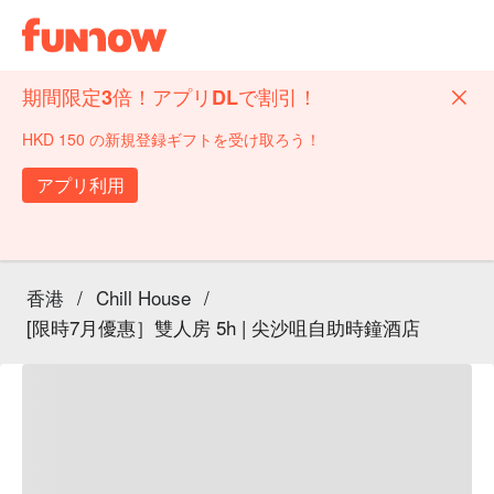
期間限定3倍！アプリDLで割引！
HKD 150 の新規登録ギフトを受け取ろう！
アプリ利用
香港
/
Chill House
/
[限時7月優惠］雙人房 5h | 尖沙咀自助時鐘酒店