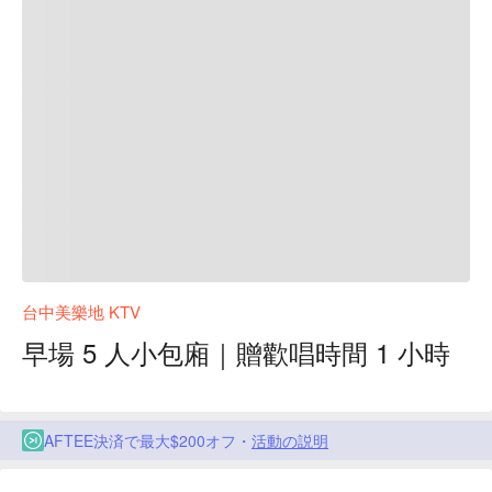
台中美樂地 KTV
早場 5 人小包廂｜贈歡唱時間 1 小時
AFTEE決済で最大$200オフ・
活動の説明