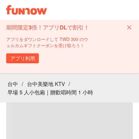
期間限定3倍！アプリDLで割引！
アプリをダウンロードして TWD 300 のウ
ェルカムギフトクーポンを受け取ろう！
アプリ利用
台中
/
台中美樂地 KTV
/
早場 5 人小包廂｜贈歡唱時間 1 小時