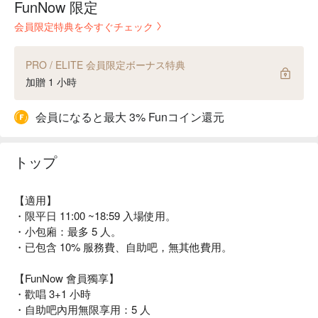
FunNow 限定
会員限定特典を今すぐチェック
PRO / ELITE 会員限定ボーナス特典
加贈 1 小時
会員になると最大 3% Funコイン還元
トップ
【適用】
・限平日 11:00 ~18:59 入場使用。
・小包廂：最多 5 人。
・已包含 10% 服務費、自助吧，無其他費用。
【FunNow 會員獨享】
・歡唱 3+1 小時
・自助吧內用無限享用：5 人