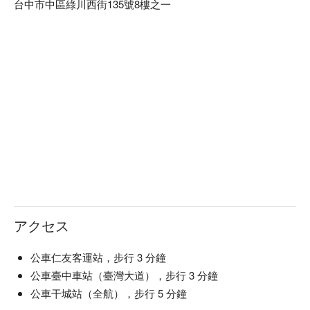
台中市中區綠川西街135號8樓之一
アクセス
公車仁友客運站，步行 3 分鐘
公車臺中車站（臺灣大道），步行 3 分鐘
公車干城站（全航），步行 5 分鐘