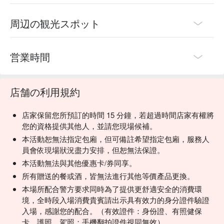
周辺の観光スポット
営業時間
店舗の利用規約
店家保留您所預訂的時間 15 分鐘，若超過時間店家有權將
您的資格提供其他人，並請您現場候補。
本活動恕無法指定包廂，但可備註希望指定包廂，服務人
員會依現場狀況盡力安排，但恕無法保證。
本活動無法與其他優惠卡/券同享。
所有贈送的餐或酒，皆無法進行其他等價產品更換。
本場所配合警方要求同時為了提供更舒適安全的消費環
境，全時段入場消費貴賓請出示具有效力的身分證件驗證
入場，感謝您的配合。（有效證件：身份證、有照健保
卡、護照、駕照；手機翻拍證件視同無效）