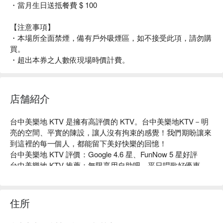
・當月生日送抵餐費 $ 100
【注意事項】
・本場所全面禁煙，備有戶外吸煙區，如不接受此項，請勿購
買。
・超出本券之人數依現場時價計費。
店舗紹介
台中美樂地 KTV 是擁有高評價的 KTV。台中美樂地KTV－明
亮的空間、平實的陳設，讓人沒有拘束的感覺！我們期盼讓來
到這裡的每一個人，都能留下美好快樂的回憶！

台中美樂地 KTV 評價：Google 4.6 星、FunNow 5 星好評

台中美樂地 KTV 推薦：無限享用自助吧、平日唱歌好優惠。

台中美樂地 KTV 預約、價格立刻查看⬇︎
住所