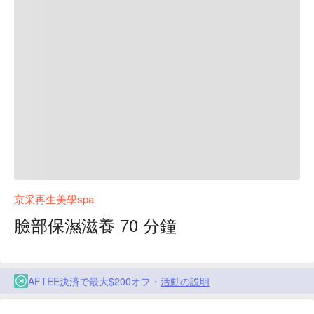
京采再生美學spa
臉部保濕滋養 70 分鐘
AFTEE決済で最大$200オフ・
活動の説明