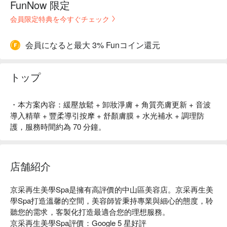
FunNow 限定
会員限定特典を今すぐチェック
会員になると最大 3% Funコイン還元
トップ
・本方案內容：緩壓放鬆 + 卸妝淨膚 + 角質亮膚更新 + 音波
導入精華 + 豐柔導引按摩 + 舒顏膚膜 + 水光補水 + 調理防
護，服務時間約為 70 分鐘。
店舗紹介
京采再生美學Spa是擁有高評價的中山區美容店。京采再生美
學Spa打造溫馨的空間，美容師皆秉持專業與細心的態度，聆
聽您的需求，客製化打造最適合您的理想服務。

京采再生美學Spa評價：Google 5 星好評
