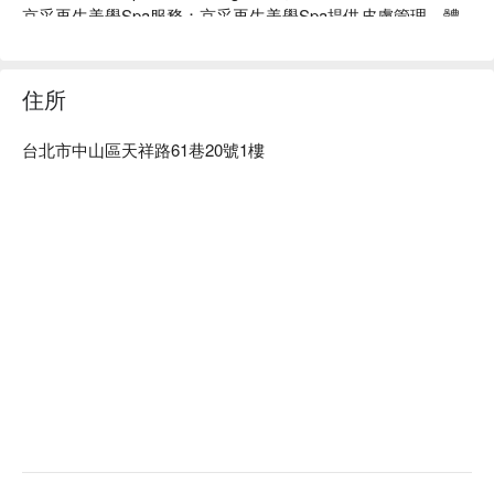
京采再生美學Spa服務：京采再生美學Spa提供皮膚管理、體
雕服務。

京采再生美學Spa推薦：中山區優質美容店，讓一天的疲勞得
到舒緩，享受美好的體驗服務，達到全方位的放鬆，一條龍變
住所
美！ 

京采再生美學Spa預約、京采再生美學Spa價格立刻查看⬇︎
台北市中山區天祥路61巷20號1樓