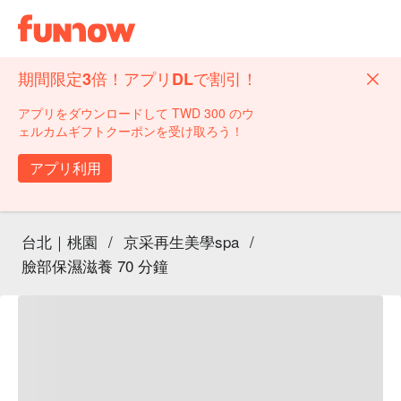
期間限定3倍！アプリDLで割引！
アプリをダウンロードして TWD 300 のウ
ェルカムギフトクーポンを受け取ろう！
アプリ利用
台北｜桃園
/
京采再生美學spa
/
臉部保濕滋養 70 分鐘