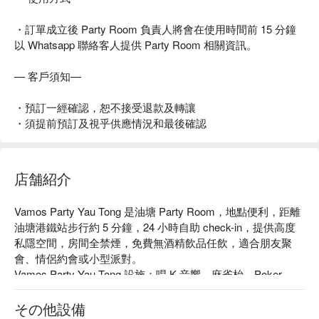
・訂單成立後 Party Room 負責人將會在使用時間前 15 分鐘
以 Whatsapp 聯絡客人提供 Party Room 相關資訊。
— 客戶須知—
・預訂一經確認，恕不接受退款及轉讓
・須提前預訂及視乎供應情況和最後確認
店舗紹介
Vamos Party Yau Tong 是油塘 Party Room，地點便利，距離
油塘港鐵站步行約 5 分鐘，24 小時自助 check-in，提供高度
私隱空間，房間全禁煙，免費無酒精飲品任飲，適合朋友聚
會、情侶約會或小型派對。

Vamos Party Yau Tong 設施：唱 K 音響、麻雀枱、Poker 
桌、Boardgames、掟鏢、Switch、免費無酒精飲品、全禁煙
環境

その他設備