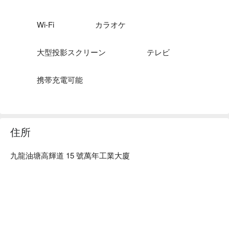
Vamos Party Yau Tong 價格：4 小時 HKD 120 / 人起（需預訂 
4 人以上）

油塘 Party Room - Vamos Party Yau Tong 預訂
Wi-Fi
カラオケ
大型投影スクリーン
テレビ
携帯充電可能
住所
九龍油塘高輝道 15 號萬年工業大廈