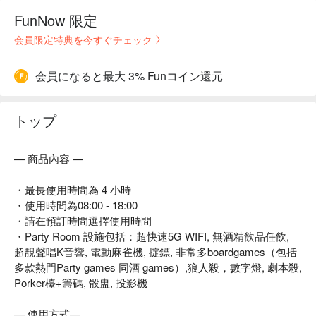
FunNow 限定
会員限定特典を今すぐチェック
会員になると最大 3% Funコイン還元
トップ
— 商品內容 —
・最長使用時間為 4 小時
・使用時間為08:00 - 18:00
・請在預訂時間選擇使用時間
・Party Room 設施包括：超快速5G WIFI, 無酒精飲品任飲,
超靚聲唱K音響, 電動麻雀機, 掟鏢, 非常多boardgames（包括
多款熱門Party games 同酒 games）,狼人殺，數字燈, 劇本殺,
Porker檯+籌碼, 骰盅, 投影機
— 使用方式—