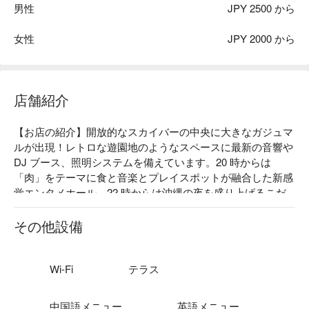
男性
JPY 2500 から
女性
JPY 2000 から
店舗紹介
【お店の紹介】開放的なスカイバーの中央に大きなガジュマ
ルが出現！レトロな遊園地のようなスペースに最新の音響や 
DJ ブース、照明システムを備えています。20 時からは
「肉」をテーマに食と音楽とプレイスポットが融合した新感
覚エンタメホール。22 時からは沖縄の夜を盛り上げるこだ
わりのサウンドシステムで音楽を楽しむミュージックバー
に！

その他設備
【看板メニュー】

HOLY COW の石垣牛特選ステーキ：「HOLY COW」は、創
業 1927 年（ 昭和 2 年 ）の⽼舗⾁屋、炭⽕焼三太夫から独
Wi-Fi
テラス
立したお店です。⽼舗⾁屋が厳選したお⾁を代々受け継いで
来た調理法でリーズナブルご提供します。

中国語メニュー
英語メニュー