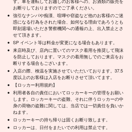
す。車を運転してお越しのお客様への、お酒類の販売を
お断りしておりますのでご了承ください。
強引なナンパや痴漢、喧嘩や窃盗など他のお客様のご迷
惑になる行為をされた場合、如何なる理由であろうとも
即刻退場いただき警察機関への通報の上、出入禁止とさ
せて頂きます。
SP イベント等は料金が変更になる場合もあります。
来店時及び、店内に置いてのマスク着用を推奨して飛沫
を防止しております。マスクの着用無しでのご来店をお
断りする場合もございます。
入店の際、検温を実施させていただいております。37.5
度以上のお客様は入店をお断りさせて頂いてます。
【ロッカー利用規約】
利用者各自の責任においてロッカーキーの管理をお願い
します。ロッカーキーの盗難、それに伴うロッカーの中
身の荷物の盗難に関しては、当店では一切責任を負いか
ねます。
ロッカーキーの持ち帰りは固くお断り致します。
ロッカーは、日付をまたいでの利用は禁止です。