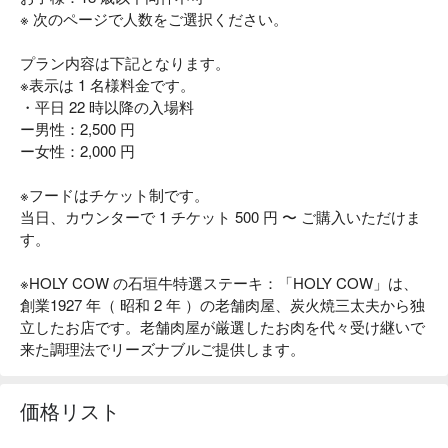
※ 次のページで人数をご選択ください。
プラン内容は下記となります。
※表示は 1 名様料金です。
・平日 22 時以降の入場料
ー男性：2,500 円
ー女性：2,000 円
※フードはチケット制です。
当日、カウンターで 1 チケット 500 円 〜 ご購入いただけま
す。
※HOLY COW の石垣牛特選ステーキ：「HOLY COW」は、
創業1927 年（ 昭和 2 年 ）の⽼舗⾁屋、炭⽕焼三太夫から独
立したお店です。⽼舗⾁屋が厳選したお⾁を代々受け継いで
来た調理法でリーズナブルご提供します。
価格リスト