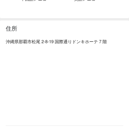
【口コミ】毎月、全国で活躍するアーティストが集結！ジャ
ンルを超えて音楽が楽しめるます！
住所
沖縄県那覇市松尾 2-8-19 国際通りドンキホーテ 7 階