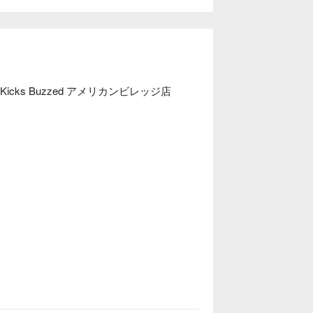
ラルの 1 階にあり、人気の観光スポット
ます。
icks Buzzed アメリカンビレッジ店