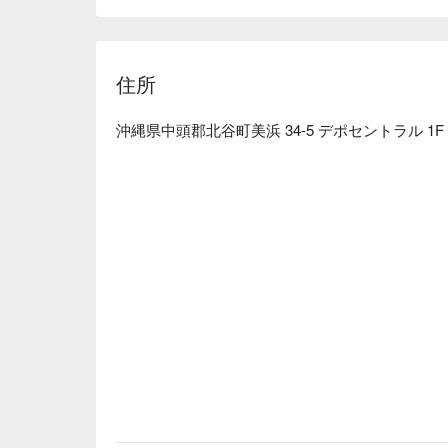
【ロケーション】アメリカンビレッジ・デポセント
で楽しくスニーカーペイントを体験していただけ
住所
沖縄県中頭郡北谷町美浜 34-5 デポセントラル 1F K