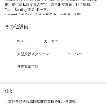
視，提供高私隱度私人空間，適合朋友聚會、打卡影相、
Team Building 或 Chill 一下。

Net and Chill Party 設施：麻雀枱、遊戲機、各類 
Boardgames、大屏幕電影館、影相打卡位、私人空間、適合 
Re-U Team Gathering、朋友聚會

その他設備
Net and Chill Party 價格：4小時 HKD108 / 人起

旺角 Party Room - Net and Chill Party 預訂
Wi-Fi
カラオケ
大型投影スクリーン
シャワー
携帯充電可能
住所
九龍旺角預約後請聯絡商店客服拎地址及密碼