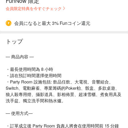
FunNow 限定
会員限定特典を今すぐチェック
会員になると最大 3% Funコイン還元
トップ
— 商品內容 —
・最長使用時間為 8 小時
・請在預訂時間選擇使用時間
・Party Room 設施包括: 飲品任飲、大電視、音響組合、
Switch、電動麻雀、專業籌碼的Poker枱、骰盅、多款桌遊、
狼人殺專用燈、攝影道具、影相佈景、超凍雪櫃、煮食用具及
洗手盆、獨立洗手間和熱水爐。
— 使用方式—
・訂單成立後 Party Room 負責人將會在使用時間前 15 分鐘