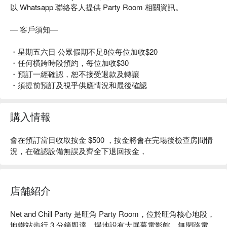
以 Whatsapp 聯絡客人提供 Party Room 相關資訊。
— 客戶須知—
・星期五六日 公眾假期不足8位每位加收$20
・任何橫跨時段預約，每位加收$30
・預訂一經確認，恕不接受退款及轉讓
・須提前預訂及視乎供應情況和最後確認
購入情報
會在預訂當日收取按金 $500 ，按金將會在完場後檢查房間情
況，在確認設備無誤及齊全下退回按金，
店舗紹介
Net and Chill Party 是旺角 Party Room，位於旺角核心地段，
地鐵站步行 3 分鐘即達，場地設有大屏幕電影館，無閉路電