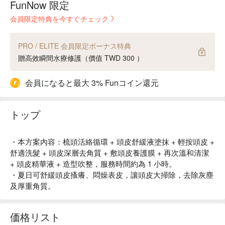
FunNow 限定
会員限定特典を今すぐチェック
PRO / ELITE 会員限定ボーナス特典
贈高效瞬間水療修護（價值 TWD 300 ）
会員になると最大 3% Funコイン還元
トップ
・本方案內容：梳頭活絡循環 + 頭皮舒緩液塗抹 + 輕按頭皮 +
舒適洗髮 + 頭皮深層去角質 + 敷頭皮養護膜 + 再次溫和清潔
+ 頭皮精華液 + 造型吹整，服務時間約為 1 小時。
・夏日可舒緩頭皮搔癢、悶燥表皮，讓頭皮大掃除，去除灰塵
及厚重角質。
価格リスト