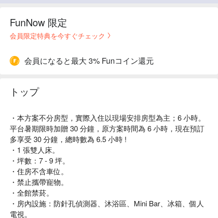
FunNow 限定
会員限定特典を今すぐチェック
会員になると最大 3% Funコイン還元
トップ
・本方案不分房型，實際入住以現場安排房型為主；6 小時。
平台暑期限時加贈 30 分鐘，原方案時間為 6 小時，現在預訂
多享受 30 分鐘，總時數為 6.5 小時 !
・1 張雙人床。
・坪數：7 - 9 坪。
・住房不含車位。
・禁止攜帶寵物。
・全館禁菸。
・房內設施：防針孔偵測器、沐浴區、Mini Bar、冰箱、個人
電視。