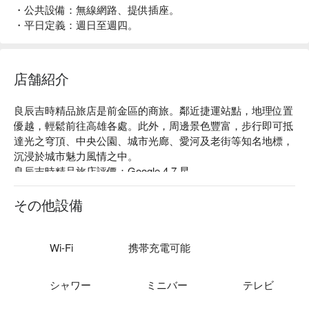
・公共設備：無線網路、提供插座。
・平日定義：週日至週四。
店舗紹介
良辰吉時精品旅店是前金區的商旅。鄰近捷運站點，地理位置
優越，輕鬆前往高雄各處。此外，周邊景色豐富，步行即可抵
達光之穹頂、中央公園、城市光廊、愛河及老街等知名地標，
沉浸於城市魅力風情之中。

良辰吉時精品旅店評價：Google 4.7 星

良辰吉時精品旅店推薦：自助式入住機台便利快速，公共空間
寬敞舒適，更貼心設有 Mini Bar 供隨時享用，盡情享受休憩每
その他設備
一刻。自然採光設計，各式房型營造明亮宜人氛圍，旅人能在
此放鬆身心，無論是休憩、度假，還是商務出差，皆能滿足您
的需求。

Wi-Fi
携帯充電可能
良辰吉時精品旅店優惠、良辰吉時精品旅店住宿方案、良辰吉
時精品旅店休息方案立刻查看⬇︎
シャワー
ミニバー
テレビ