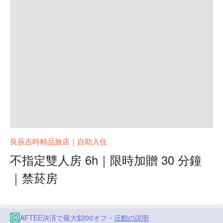
良辰吉時精品旅店｜自助入住
不指定雙人房 6h｜限時加贈 30 分鐘
｜禁菸房
AFTEE決済で最大$200オフ・
活動の説明