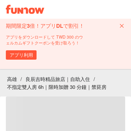
期間限定3倍！アプリDLで割引！
アプリをダウンロードして TWD 300 のウ
ェルカムギフトクーポンを受け取ろう！
アプリ利用
高雄
/
良辰吉時精品旅店｜自助入住
/
不指定雙人房 6h｜限時加贈 30 分鐘｜禁菸房