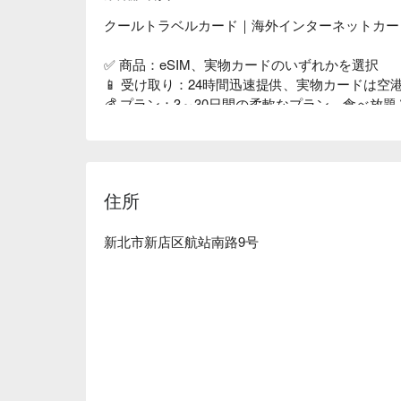
Q. Can I use the Cool Travel Card in a dual SIM p
A. Yes. Please insert the Cool Travel Card into SIM1
クールトラベルカード｜海外インターネットカード
rebooting, it will be ready for use.
✅ 商品：eSIM、実物カードのいずれかを選択

Q. Can I make phone calls with the Cool Travel Ca
📱 受け取り：24時間迅速提供、実物カードは空港と
A. The Cool Travel Card only provides internet conn
💰 プラン：3～30日間の柔軟なプラン、食べ放
make landline or mobile calls. If needed, you can 
🌍 エリア：日本、韓国、中港澳、東南アジア、ヨ
Line/WhatsApp/WeChat/Kakao Talk, or use Skype for
✈️ 信号品質：元の番号のローミングと同等、4G/
💁 専門カスタマーサービス：リアルタイムのカ
Q. Can I insert the card in Taiwan/on the plane?
住所
A. No, please insert the card after arriving at your t
クールトラベルカードを選んで、あなたの国際旅
Taiwan or on the plane will result in the card being u
う！
using eSIM, you can install it in the departure countr
新北市新店区航站南路9号
destination.
Q. If I need to change the travel date and location, 
A. For airport card pickup: You can use the physica
needing to set a delay. If the purchased country lo
free before picking up the card. eSIM must be used
code. If the purchased country location does not ma