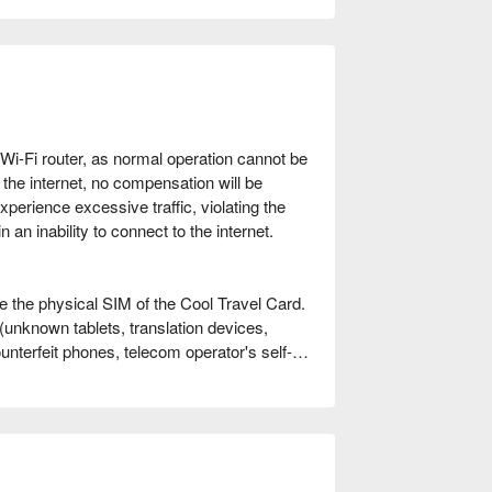
 Wi-Fi router, as normal operation cannot be
o the internet, no compensation will be
xperience excessive traffic, violating the
an inability to connect to the internet.
 the physical SIM of the Cool Travel Card.
unknown tablets, translation devices,
ounterfeit phones, telecom operator's self-
Nut phones, Sugar phones, LG phones,
MSUNG A51 series, etc.).
ode or text showing EID appears, it indicates