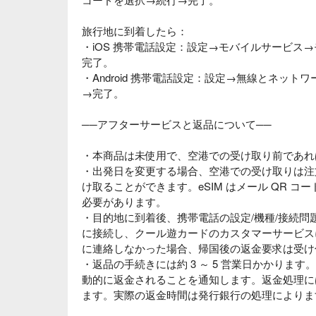
旅行地に到着したら：
・iOS 携帯電話設定：設定→モバイルサービス
完了。
・Android 携帯電話設定：設定→無線とネッ
→完了。
──アフターサービスと返品について──
・本商品は未使用で、空港での受け取り前であれ
・出発日を変更する場合、空港での受け取りは注
け取ることができます。eSIM はメール QR コ
必要があります。
・目的地に到着後、携帯電話の設定/機種/接続問題
に接続し、クール遊カードのカスタマーサービス
に連絡しなかった場合、帰国後の返金要求は受け
・返品の手続きには約 3 ～ 5 営業日かかりま
動的に返金されることを通知します。返金処理には約
ます。実際の返金時間は発行銀行の処理によりま