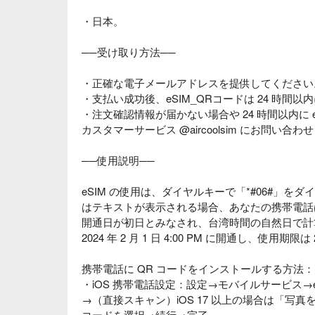
・日本。
──受け取り方法──
・正確な電子メールアドレスを提供してください
・支払い成功後、eSIM_QRコードは 24 時間
・注文確認情報が届かない場合や 24 時間以内に e
カスタマーサービス @aircoolsim にお問い合
──使用説明──
eSIM の使用は、ダイヤルキーで「*#06#」を
はテキストが表示される場合、あなたの携帯電話は 
開通日が初日とみなされ、台湾時間の自然日で計
2024 年 2 月 1 日 4:00 PM に開通し、使用期限は 2
携帯電話に QR コードをインストールする方法：
・iOS 携帯電話設定：設定→モバイルサービス→
→（直接スキャン）iOS 17 以上の場合は「写
コードを選択→続行→完了。