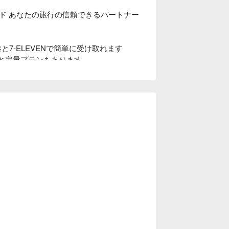
hone?
 (slot 1) and clear SIM2 (slot 2). After
 あなたの旅行の信頼できるパートナー

rd?
7-ELEVENで簡単に受け取れます

ection functionality and cannot be used to
題と定量プランもあります

make calls through communication apps like
ーロッパから選択可能

 internet calls.
5Gの高速で安定

スタマーサポートがサポートします

ravel destination. Inserting the card in
行をよりスムーズで安心なものにしましょ
nable to connect to the internet properly. If
y and activate it upon arrival at your travel
can I return/exchange it?
l card within 360 days after pickup without
cation does not match, you can cancel for
 within 180 days after obtaining the QR
tch, you can cancel for free before use.