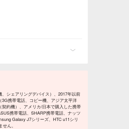
 the card at the local airport?
en re-enable mobile data. Also, check if the
 a building, a signal-blocking area, or any
roviders may have severe signal blockage,
, it may cause slower base station
rt.
orm the following operations:
ta options → Enable roaming
able data roaming
pon insertion; simply reboot after changing
n without needing to set the APN.
、シェアリングデバイス）、2017年以前
（3G携帯電話、コピー機、アジア太平洋
ome and go?
（契約機）、アメリカ/日本で購入した携帯
of local telecom base stations. Typically,
US携帯電話、SHARP携帯電話、ナッツ
tions, deep inside buildings, tunnels, open
g Galaxy J7シリーズ、HTC u11シリ
igh mountains, lakes, and beaches, etc., and
れません。