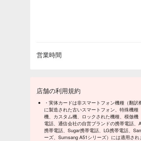
Q. Why can't I connect to the internet after inserting
A. Please turn on airplane mode for 2-5 minutes, th
card insertion location is in a basement, deep inside
location with no signal reception. Some network p
or if many travelers are connecting simultaneously
response. You can test again after leaving the airpo
営業時間
Q. How do I set up/enable roaming internet?
A. First, turn off airplane mode and Wi-Fi, then perf
【iOS system】→ Enable mobile data → Mobile da
【Android system】→ Enable mobile network → En
Q. How do I set the APN?
店舗の利用規約
A. The Cool Travel Card can be used immediately u
the card. For eSIM, it can be used after installatio
・実体カードは非スマートフォン機種（翻訳機
に製造された古いスマートフォン、特殊機種
Q. Why is the signal poor? Why does the signal c
機、カスタム機、ロックされた機種、模倣機
A. Roaming signal quality depends on the coverage 
電話、通信会社の自営ブランドの携帯電話、AS
signal reception is poorer in basements, subway sta
携帯電話、Sugar携帯電話、LG携帯電話、Samsun
areas without artificial structures, remote areas, h
ーズ、Sumsang A51シリーズ）には適用さ