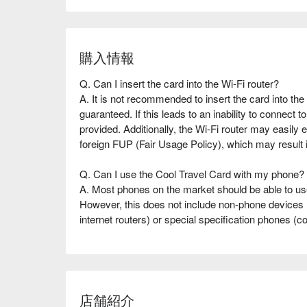
購入情報
Q. Can I insert the card into the Wi-Fi router?
A. It is not recommended to insert the card into the
guaranteed. If this leads to an inability to connect t
provided. Additionally, the Wi-Fi router may easily e
foreign FUP (Fair Usage Policy), which may result in 
Q. Can I use the Cool Travel Card with my phone?
A. Most phones on the market should be able to use
However, this does not include non-phone devices (
internet routers) or special specification phones (c
branded phones, locked phones, SHARP phones, 
SAMSUNG Galaxy J7 series, HTC u11 series, SA
To check eSIM compatibility, dial "*#06#". If a barc
that your phone supports eSIM functionality.
店舗紹介