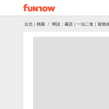
台北｜桃園
/
蟬說：霧語｜一泊二食｜寵物