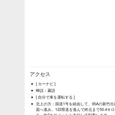
アクセス
[ カーナビ ]
蝉説：霧語
[ 自分で車を運転する ]
北上の方：国道1号を経由して、95Aの新竹出
面へ進み、122県道を進んで終点まで50.4
み、約7キロメートル走行して到着します。