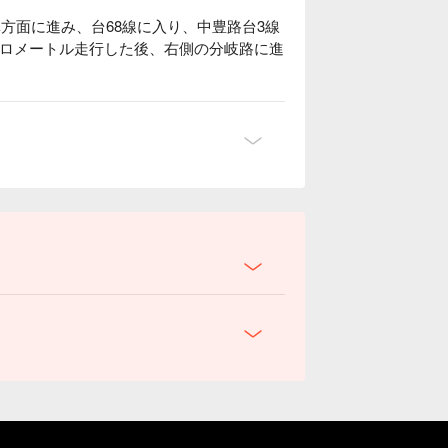
林方面に進み、台68線に入り、中豊路台3線
4キロメートル走行した後、右側の分岐路に進