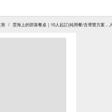
友善
/
雲海上的部落餐桌｜10人起訂(純用餐/含導覽方案，