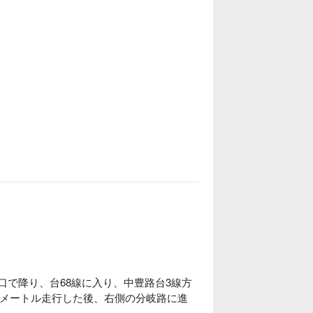
口で降り、台68線に入り、中豊路台3線方
キロメートル走行した後、右側の分岐路に進