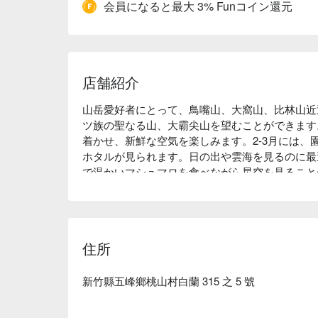
会員になると最大 3% Funコイン還元
店舗紹介
山岳愛好者にとって、鳥嘴山、大窩山、比林山近
ツ族の聖なる山、大霸尖山を望むことができます
着かせ、新鮮な空気を楽しみます。2-3月には、
ホタルが見られます。日の出や雲海を見るのに最
で温かいマシュマロを食べながら星空を見ること
う！
住所
新竹縣五峰鄉桃山村白蘭 315 之 5 號