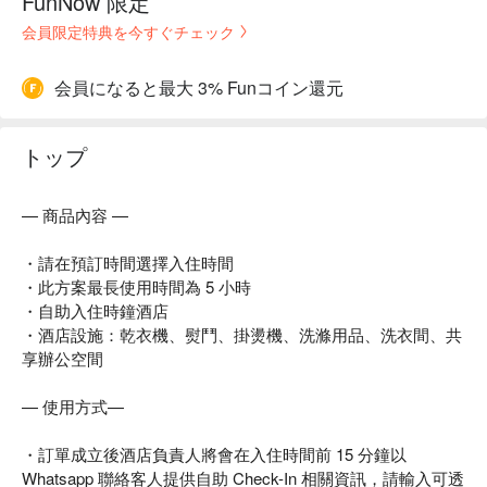
FunNow 限定
会員限定特典を今すぐチェック
会員になると最大 3% Funコイン還元
トップ
— 商品內容 —
・請在預訂時間選擇入住時間
・此方案最長使用時間為 5 小時
・自助入住時鐘酒店
・酒店設施：乾衣機、熨鬥、掛燙機、洗滌用品、洗衣間、共
享辦公空間
— 使用方式—
・訂單成立後酒店負責人將會在入住時間前 15 分鐘以
Whatsapp 聯絡客人提供自助 Check-In 相關資訊，請輸入可透