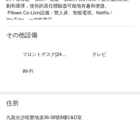
劃和選擇，使你的居住體驗盡可能地有趣和便捷。

 Pillows Co-Livin設備：雙人床、智能電視、Netflix / 
YouTube、一次性用品

その他設備
フロントデスク[24時間]
テレビ
Wi-Fi
住所
九龍尖沙咀麼地道36-38號8樓C&D室