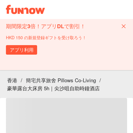
期間限定3倍！アプリDLで割引！
HKD 150 の新規登録ギフトを受け取ろう！
アプリ利用
香港
/
簡宅共享旅舍 Pillows Co-Living
/
豪華露台大床房 5h｜尖沙咀自助時鐘酒店