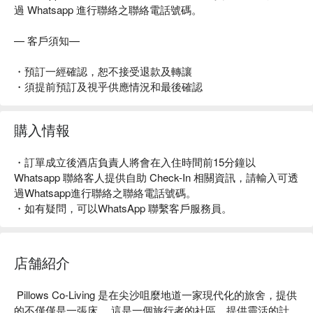
過 Whatsapp 進行聯絡之聯絡電話號碼。
— 客戶須知—
・預訂一經確認，恕不接受退款及轉讓
・須提前預訂及視乎供應情況和最後確認
購入情報
・訂單成立後酒店負責人將會在入住時間前15分鐘以
Whatsapp 聯絡客人提供自助 Check-In 相關資訊，請輸入可透
過Whatsapp進行聯絡之聯絡電話號碼。
・如有疑問，可以WhatsApp 聯繫客戶服務員。
店舗紹介
 Pillows Co-Living 是在尖沙咀麼地道一家現代化的旅舍，提供
的不僅僅是一張床。 這是一個旅行者的社區，提供靈活的計