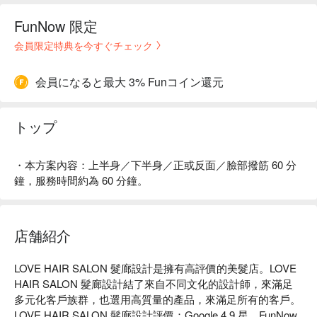
FunNow 限定
会員限定特典を今すぐチェック
会員になると最大 3% Funコイン還元
トップ
・本方案內容：上半身／下半身／正或反面／臉部撥筋 60 分
鐘，服務時間約為 60 分鐘。
店舗紹介
LOVE HAIR SALON 髮廊設計是擁有高評價的美髮店。LOVE 
HAIR SALON 髮廊設計結了來自不同文化的設計師，來滿足
多元化客戶族群，也選用高質量的產品，來滿足所有的客戶。

LOVE HAIR SALON 髮廊設計評價：Google 4.9 星、FunNow 