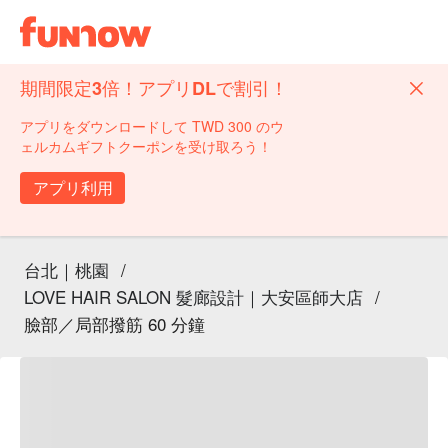
期間限定3倍！アプリDLで割引！
アプリをダウンロードして TWD 300 のウ
ェルカムギフトクーポンを受け取ろう！
アプリ利用
台北｜桃園
/
LOVE HAIR SALON 髮廊設計｜大安區師大店
/
臉部／局部撥筋 60 分鐘