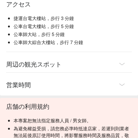
アクセス
捷運台電大樓站，步行 3 分鐘
公車台電大樓站，步行 5 分鐘
公車師大站，步行 5 分鐘
公車師大綜合大樓站，步行 7 分鐘
周辺の観光スポット
営業時間
店舗の利用規約
本專案恕無法指定服務人員 / 男女師。
為避免權益受損，請您務必準時抵達店家，若遲到則業者
無法延後原訂使用時間，將影響服務時間及服務品質，敬