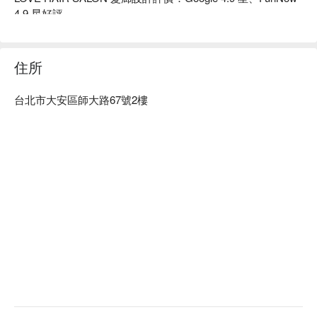
4.9 星好評

LOVE HAIR SALON 髮廊設計. 服務：主打造型剪髮、染髮、
燙髮。 

LOVE HAIR SALON 髮廊設計推薦：採用進口髮品，好好呵護
住所
您的髮絲，店內簡約與舒適。

LOVE HAIR SALON 髮廊設計預約、LOVE HAIR SALON 髮廊
台北市大安區師大路67號2樓
設計價格立刻查看⬇︎