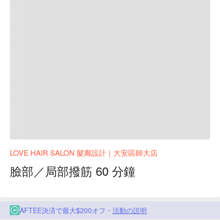
LOVE HAIR SALON 髮廊設計｜大安區師大店
臉部／局部撥筋 60 分鐘
AFTEE決済で最大$200オフ・
活動の説明