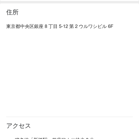
おもてなし致します。最高級会席料理と上品な美女たちのお
もてなしで贅沢な時間をお過ごしください。

住所
【こだわり】明朗会計：お料理・お客様の 2 時間飲み放題・
女性の同席料／飲物料・消費税・サービス料など全ての料金
東京都中央区銀座 8 丁目 5-12 第 2 ウルワシビル 6F
を含んだ価格でご提供しております。
アクセス