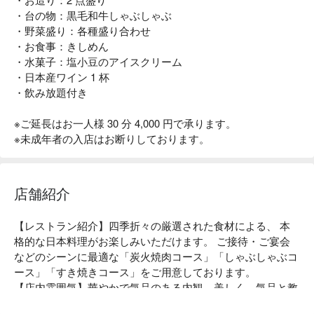
・台の物：黒毛和牛しゃぶしゃぶ
・野菜盛り：各種盛り合わせ
・お食事：きしめん
・水菓子：塩小豆のアイスクリーム
・日本産ワイン 1 杯
・飲み放題付き
※ご延長はお一人様 30 分 4,000 円で承ります。
※未成年者の入店はお断りしております。
店舗紹介
【レストラン紹介】四季折々の厳選された食材による、 本
格的な日本料理がお楽しみいただけます。 ご接待・ご宴会
などのシーンに最適な「炭火焼肉コース」「しゃぶしゃぶコ
ース」「すき焼きコース」をご用意しております。

【店内雰囲気】華やかで気品のある内観。美しく、気品と教
養に満ち溢れた女性たちがお客様のお隣りでご接待・会食を