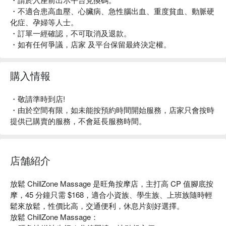
・不適合患高血壓、心臟病、急性腦出血、重度貧血、動脈硬
化症、孕婦等人士。
・訂單一經確認，不可取消及退款。
・如有任何爭議，店家 及平台保留最終決定權。
購入情報
・敬請準時到店!
・由於空間有限，如未能按預約時間開始服務，店家只會按時
提供已購賣的服務，不會延長服務時間。
店舗紹介
放鬆 ChillZone Massage 是旺角按摩店，主打高 CP 值腳底按
摩，45 分鐘只需 $168，適合小資族、學生族、上班族隨時輕
鬆來放鬆，性價比高，交通便利，休息片刻好選擇。

放鬆 ChillZone Massage：
