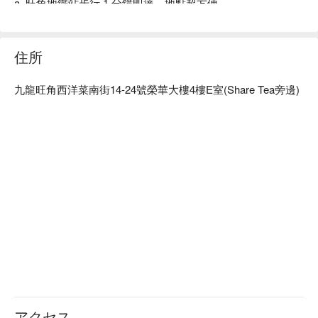
a. 旺角地鐵站步行 1 分鐘即達，地點超方便

b. 高性價比足底按摩，按壓舒適到位，是忙碌都市人下班、假
日放鬆腳部疲勞的好選擇

旺角按摩 - 放鬆 ChillZone Massage 立刻預訂
住所
九龍旺角西洋菜南街14-24號榮華大樓4樓E室(Share Tea旁邊)
アクセス