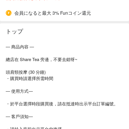
会員になると最大 3% Funコイン還元
トップ
— 商品內容 —
總店在 Share Tea 旁邊，不要去錯呀~
頭肩頸按摩 (30 分鐘)
・購買時請選擇所需時間
— 使用方式—
・於平台選擇時段購買後，請在抵達時出示平台訂單編號。
— 客戶須知—
・請於入座前出示平台兌換碼。