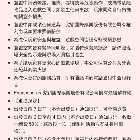
遊戲中請勿奔跑、推擠、耍特技等危險動作，或攜帶危險
物品進入遊戲空間，如發生任何事故，玩家同意自行負擔
相關意外損失
遊戲中如破壞任何道具，究穎國際娛樂股份有限公司有權
利向玩家要求照價賠償
為確保玩家安全與權益，遊戲空間皆設有監視攝影機
遊戲空間皆有緊急照明燈，如遇特殊緊急狀況，請依照現
場安全指示燈與現場人員指引逃生
為了讓玩家有更安心的遊戲環境，本公司保有公共意外責
任險與商業火險
為確保更好的服務品質，所有通話均於電話過程中全程錄
音
Escapeholics 究穎國際娛樂股份有限公司擁有最後解釋權
【退換規定】
出發日前 7 日前（不含出發日）通知取消，可全額退費。
出發日前 6 日至前 4 日內（不含出發日）通知取消，收取
手續費 50％；或改期一次（僅限同活動方案及相同價
格）。
出發日前 3 日（不含出發日）至當日內不接受取消，並不