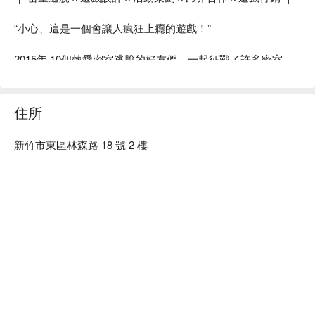
#
超細緻
的場景道具
#
超恐怖
讓人冒冷汗
“小心、這是一個會讓人瘋狂上癮的遊戲！”

#
超漂亮
的場景
#
任你拍
＃
誠意十足
連鋼琴都搞來任你拍！
2015年 10個熱愛密室逃脫的好友們，一起征戰了許多密室
只要你不被嚇到、氣質網美照任你拍啦！
後，實在太想把他們對密室逃脫的癡迷傳教給世人，於是創立
了 Escapeholics。

住所
Escapeholics [逃脫上癮者] 、是 Escape [逃脫] + Holics [上癮
者] 的結合字，就是要帶給全世界的人一個又一個史詩般酷到
新竹市東區林森路 18 號 2 樓
不行、無法自拔的體驗！