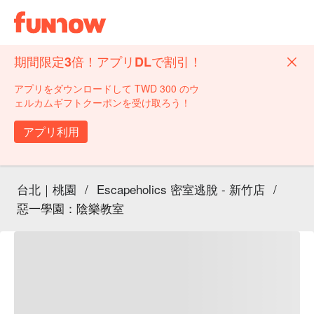
期間限定3倍！アプリDLで割引！
アプリをダウンロードして TWD 300 のウ
ェルカムギフトクーポンを受け取ろう！
アプリ利用
台北｜桃園
/
Escapeholics 密室逃脫 - 新竹店
/
惡一學園：陰樂教室