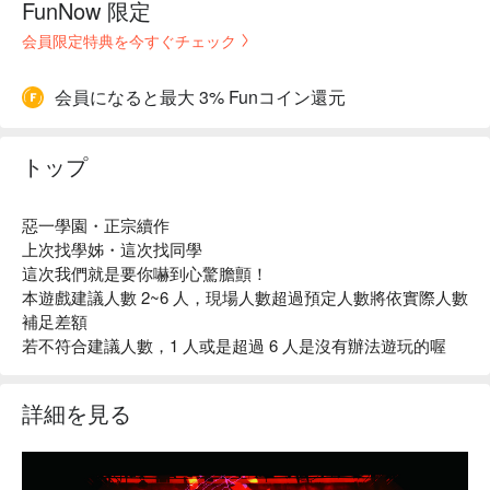
FunNow 限定
会員限定特典を今すぐチェック
会員になると最大 3% Funコイン還元
トップ
惡一學園・正宗續作
上次找學姊・這次找同學
這次我們就是要你嚇到心驚膽顫！
本遊戲建議人數 2~6 人，現場人數超過預定人數將依實際人數
補足差額
若不符合建議人數，1 人或是超過 6 人是沒有辦法遊玩的喔
詳細を見る