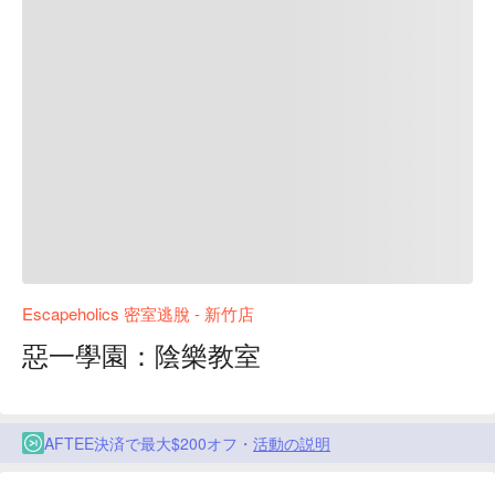
Escapeholics 密室逃脫 - 新竹店
惡一學園：陰樂教室
AFTEE決済で最大$200オフ・
活動の説明