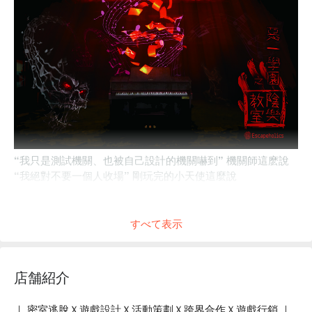
“我只是測試機關、也被自己設計的機關嚇到” 機關師這麽說
“我絕對不要一個人收場” 剛玩完的小天使這麼說
在那次試膽大會後，這間教室不斷出現在我夢中...
「靈異研究社的同學、我是王聰明，
すべて表示
你們能幫幫我，找到困擾我的夢境的原因嗎？」
店舗紹介
#
超驚人
的機關互動
#
超炫技
的燈光設計
｜ 密室逃脫Ｘ遊戲設計Ｘ活動策劃Ｘ跨界合作Ｘ遊戲行銷 ｜
