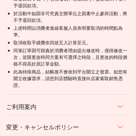
予退回款項。
於活動中如因非可究責主辦單位之因素中止參與活動，將
不予退回款項。
上述時間以消費者進線客服人員表明要取消的時間點為
準。
取消收取手續費依四捨五入計算至元。
同筆訂單因可歸責於消費者理由提出修改時，僅得修改一
次，並限更改時同方案有可選擇之時段，且更改的時段價
格不得高於原訂單金額。
此為特殊商品，結帳後不會收到平台開立之發票。如您有
開立收據需求，請您到店體驗時直接向店家索取銷售憑
證。
ご利用案内
変更・キャンセルポリシー