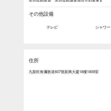
幸福旅館爆房、幸福旅館優惠資訊立刻查看⬇︎
その他設備
テレビ
シャワー
住所
九龍旺角彌敦道607號新興大廈18樓1809室