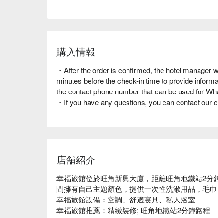
購入情報
・After the order is confirmed, the hotel manager w
minutes before the check-in time to provide informat
the contact phone number that can be used for W
・If you have any questions, you can contact our 
店舗紹介
幸福旅館位於旺角新興大廈，距離旺角地鐵站2分
間擁有自己主題顏色，提供一次性洗漱用品，毛巾
幸福旅館設備：空調、舒適寢具、私人浴室

幸福旅館推薦：精緻裝修; 旺角地鐵站2分鐘路程
