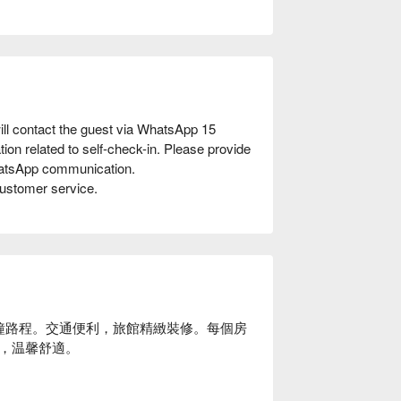
ill contact the guest via WhatsApp 15
ion related to self-check-in. Please provide
hatsApp communication.
customer service.
鐘路程。交通便利，旅館精緻裝修。每個房
，温馨舒適。
