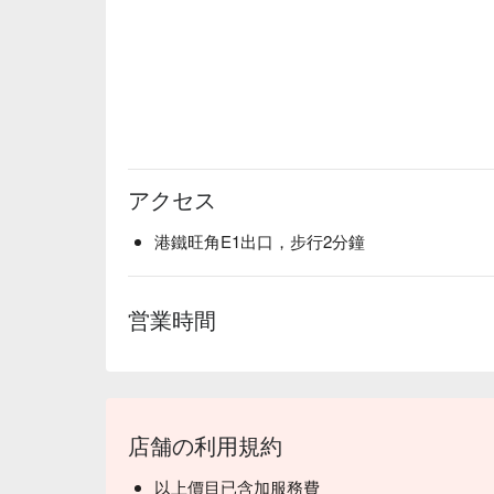
アクセス
港鐵旺角E1出口，步行2分鐘
営業時間
店舗の利用規約
以上價目已含加服務費