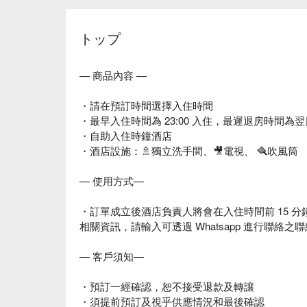
トップ
— 商品內容 —
・請在預訂時間選擇入住時間
・最早入住時間為 23:00 入住，最遲退房時間為翌日 
・自助入住時鐘酒店
・酒店設施：🚿獨立洗手間、🎥電視、 🪮吹風筒
— 使用方式—
・訂單成立後酒店負責人將會在入住時間前 15 分鐘以 W
相關資訊，請輸入可透過 Whatsapp 進行聯絡之
— 客戶須知—
・預訂一經確認，恕不接受退款及轉讓
・須提前預訂及視乎供應情況和最後確認