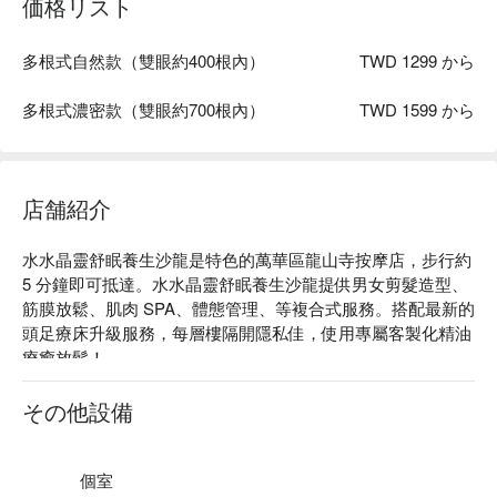
価格リスト
多根式自然款（雙眼約400根內）
TWD 1299 から
多根式濃密款（雙眼約700根內）
TWD 1599 から
店舗紹介
水水晶靈舒眠養生沙龍是特色的萬華區龍山寺按摩店，步行約 
5 分鐘即可抵達。水水晶靈舒眠養生沙龍提供男女剪髮造型、
筋膜放鬆、肌肉 SPA、體態管理、等複合式服務。搭配最新的
頭足療床升級服務，每層樓隔開隱私佳，使用專屬客製化精油
療癒放鬆！

水水晶靈舒眠養生沙龍評價：Google 5 星

水水晶靈舒眠養生沙龍師傅手法專業，能將身體疲勞的地方減
その他設備
緩，給您良好體驗。

水水晶靈舒眠養生沙龍店內裝潢溫馨，服務態度良好。

水水晶靈舒眠養生沙龍預約、水水晶靈舒眠養生沙龍價格、水
個室