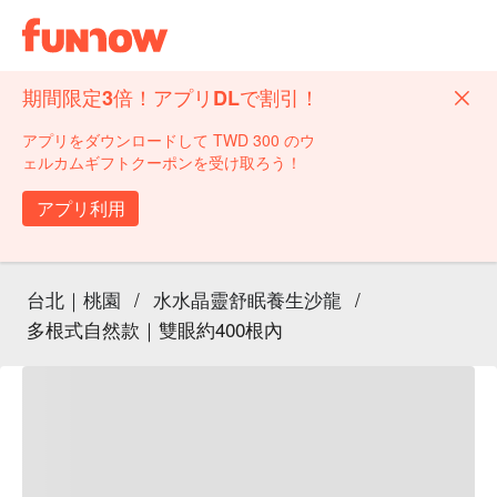
期間限定3倍！アプリDLで割引！
アプリをダウンロードして TWD 300 のウ
ェルカムギフトクーポンを受け取ろう！
アプリ利用
台北｜桃園
/
水水晶靈舒眠養生沙龍
/
多根式自然款｜雙眼約400根內