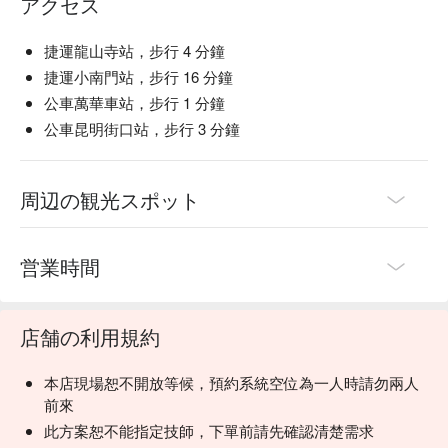
アクセス
捷運龍山寺站，步行 4 分鐘
捷運小南門站，步行 16 分鐘
公車萬華車站，步行 1 分鐘
公車昆明街口站，步行 3 分鐘
周辺の観光スポット
営業時間
店舗の利用規約
本店現場恕不開放等候，預約系統空位為一人時請勿兩人
前來
此方案恕不能指定技師，下單前請先確認清楚需求