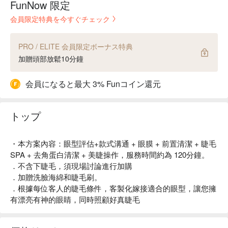
FunNow 限定
会員限定特典を今すぐチェック
PRO / ELITE 会員限定ボーナス特典
加贈頭部放鬆10分鐘
会員になると最大 3% Funコイン還元
トップ
・本方案內容：眼型評估+款式溝通 + 眼膜 + 前置清潔 + 睫毛
SPA + 去角蛋白清潔 + 美睫操作，服務時間約為 120分鐘。
．不含下睫毛，須現場討論進行加購
．加贈洗臉海綿和睫毛刷。
．根據每位客人的睫毛條件，客製化嫁接適合的眼型，讓您擁
有漂亮有神的眼睛，同時照顧好真睫毛