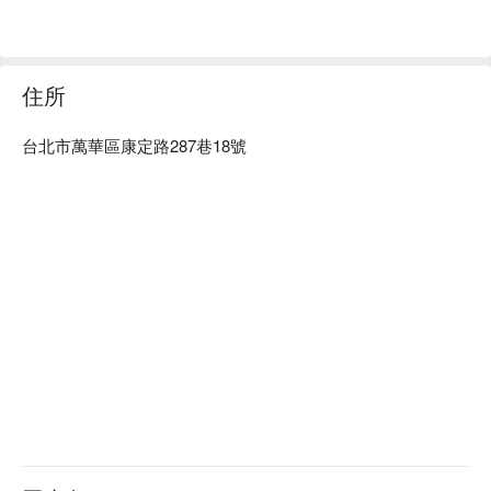
水晶靈舒眠養生沙龍優惠立刻查看⬇︎
住所
台北市萬華區康定路287巷18號