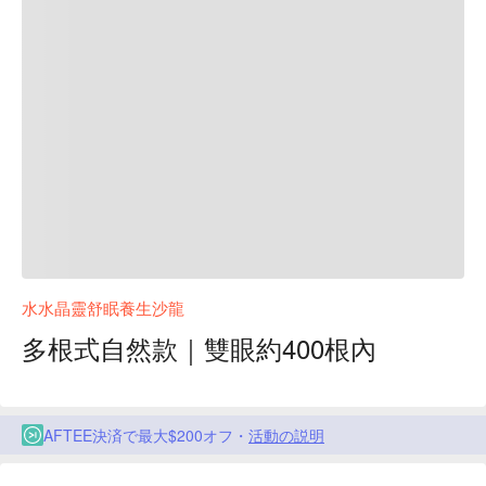
水水晶靈舒眠養生沙龍
多根式自然款｜雙眼約400根內
AFTEE決済で最大$200オフ・
活動の説明