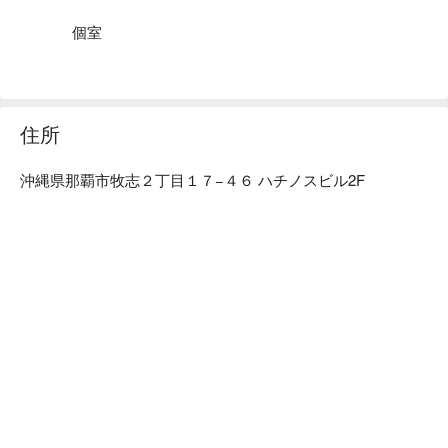
が詰まった贅沢なコースです。

特選コース：のどぐろや車海老など、旬の食材を使用した当
個室
店一番人気のコースです。

【お店の雰囲気】木の温もりとスタイリッシュさが融合した
店内。カウンター席・テーブル席・完全個室を完備。
住所
沖縄県那覇市牧志２丁目１７−４６ ハチノスビル2F