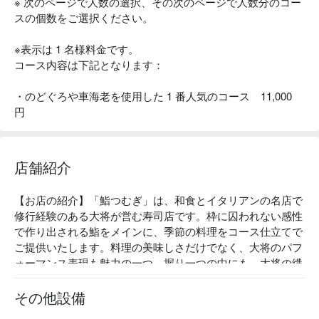
※ 次のページで人数の選択、その次のページで人数分のコー
スの個数をご選択ください。
※表示は 1 名様料金です。
コース内容は下記となります：
・のどぐろや車海老を使用した 1 番人気のコース 11,000
円
店舗紹介
【お店の紹介】「鮨つむぎ」は、和食とイタリアンの名店で
修行経験のある大将が営む寿司店です。枠に囚われない感性
で作り出される鮨をメインに、季節の料理をコース仕立てで
ご提供いたします。料理の美味しさだけでなく、大将のパフ
ォーマンス表現も魅力の一つ。握り一つの中にも、大将の繊
細な技やこだわりが光ります。

【看板メニュー】

その他設備
厳選コース：高級食材を惜しげもなく使用！鮨つむぎの魅力