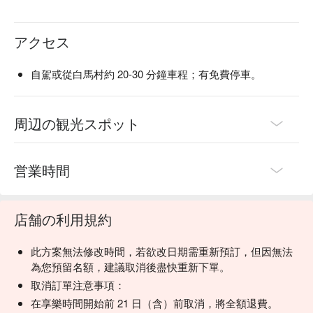
NZSIA（Level 1・2）

（5）神经及精神病患者，如阿兹海默病、癫痫及各种精神病
滑雪指導員國家職業資格（國職 4・5 級）

人
アクセス
無論你是單板或雙板、第一次滑還是想精進技巧，JSKI 給你
（6）严重贫血患者，如血红蛋白量水平在50克/升以下的病人
最完整的中文滑雪體驗。

（7）大中型手术的恢復期间患者
快用 FunNow 預約，滑出你在日本雪國最帥的一張 IG 打卡
自駕或從白馬村約 20‑30 分鐘車程；有免費停車。
（8）孕妇及行动不便者
照！

（9）患有器质性心脏病、冠状动脉供血不足、显着心率失
【關於長野白馬Cortina滑雪場】

常、静脉脉率在100次/分以上、严重高血压病和各种血液病患
被滑雪客封為粉雪聖地，滑雪網紅最愛的夢幻場地！以極厚積
周辺の観光スポット
者
雪、高樹林區路線出名，專為中高階滑雪者設計，想挑戰越野
（10）患有各种呼吸系统疾病如支气管扩张、哮喘、间质性肺
風格、拍出夢幻雪景照的你絕對不能錯過。歐式飯店建築搭配
病、慢性阻塞性肺疾病及各种呼吸功能不全、活动性肺结核者
雪景，猶如走進童話世界。
営業時間
（11）患有癔病、癫痫、严重神经衰弱者
（12）重症胃肠道疾病，如消化性溃疡活动期、慢性活动性肝
炎及其他严重肝、肾功能不全者
（13）糖尿病未控制及其他严重内分泌系统功能不全者
店舗の利用規約
（14）曾有过高原心脏病、严重高原昏迷、高原肺水肿病史
者，以及曾有症状明显的高原反应、高原高血
此方案無法修改時間，若欲改日期需重新預訂，但因無法
（15）高度近视或病理性近视者（ 因低氧可诱发视网膜剥离
為您預留名額，建議取消後盡快重新下單。
导致失明 ）
取消訂單注意事項：
（16）发烧（如上呼吸道感染、感冒等）及其他全身症状或呼
在享樂時間開始前 21 日（含）前取消，將全額退費。
吸道症状明显，症状未痊癒者。