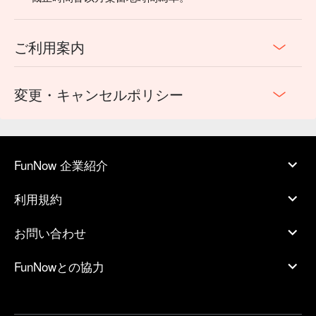
（5）严禁在没有教练指导的情况下尝试高于自己能力水平的
雪道、公园、陡坡、树林或者野雪等滑雪区域，以免受伤。请
遵守滑雪场的规定，不应在指定的雪道以外滑
ご利用案内
（6）滑雪前请确认滑雪器材符合自己的身型，如有损坏或者
故障应立即更换。若发现自身或他人受伤，不可任意移动，应
立即通知雪场救援人员协助处理
変更・キャンセルポリシー
（7）滑雪时避免在雪道大幅度移动滑行，以免影响其他滑雪
者滑行或被撞。滑行时与他人保持一定距离、不随意停留在雪
道中间、弯道等处，以免阻挡他人滑雪或被撞而造成自身或他
人身体和物品损害
（8）服从雪场工作人员的建议及管理并穿戴相应的护具，如
FunNow 企業紹介
因个人原因发生意外，本人应自行承担所有责任
（9）滑雪活动有诸多不可控因素，如遇天气不佳、无足够雪
利用規約
量、雪场临时不开等情况，课程存在变更的可能性。如因天气
原因等不适合授课，按课程进度会退还全部或部分课程费用。
お問い合わせ
学员亦可与校方沟通协商改教学日期
（10）活动过程中请自行妥善保管自身财物。
FunNowとの協力