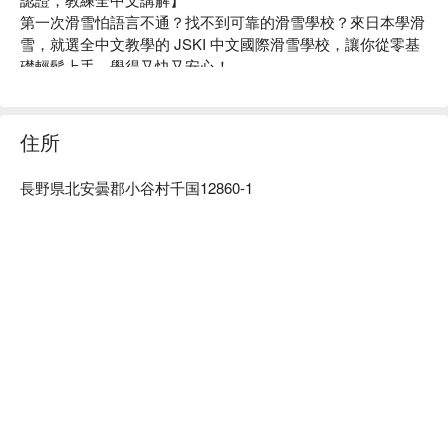
涵盖滑雪运动风险的商业保险（建议包含高额医疗、紧急救
第一次滑雪怕語言不通？找不到可靠的滑雪學校？來日本學滑
援、个人责任、遗体送返等保障）。因学员未购买或未足额购
雪，就選全中文教學的 JSKI 中文國際滑雪學校，讓你從零基
买保险而产生的任何损失及后果，由学员自行承担。
礎輕鬆上手，學得又快又安心！

＊JSKI 提供之保险保额如下：
JSKI 是日本第一間由中文教練團隊創立，並同時獲得 
死亡赔偿：300 万日元
SAJ（全日本滑雪聯盟） 與 JSBA（日本單板協會） 雙重認證
住院赔偿：3,000 日元 / 1 天
的滑雪教學機構，還能主辦官方考試、發證書，等級制度完
住所
看病赔偿：1,000 日元 / 1 天
整，不只是體驗，更是一次進階成長的機會！

个人责任赔偿：最高 3,000 万日元
【為什麼選 JSKI？】

学校责任事故赔偿：最高 5 亿日元
長野県北安曇郡小谷村千国12860-1
全中文教學，溝通零障礙，新手也能輕鬆理解動作重點

（ 请注意！参加课程学员仍需根据自身需求另外自行购
🤙聯絡方式
教練團隊擁有 SAJ / JSBA / CASI / NZSIA / 國職 等多項國際
买滑雪保险，请在理解并同意上述 JSKI 保险内容的情
預約完成後，請透過 QR Code 聯絡店家。店家將直接回覆
認證，超過 60 名專業教練 分布在多個校區任你選

况下，自行另外加入滑雪保险 ）
您。
從新手體驗班到考照進階課程都有，量身打造教學內容，滑雪
【安全须知】
請務必在訊息中填寫以下資訊：
路上 JSKI 就是你最強後盾

・如存在下列健康问题，请勿报名滑雪课程。如隐瞒健康情况
【FunNow／niceday 預約】
保險完備、教學安全，備受在日華人與海外遊客高度好評

参加课程发生事故，请责任自负。
預約日期：
設有日本三大滑雪勝地校區：越後湯澤、白馬、妙高，另有多
（1）传染性疾病患者，如传染性肝炎、活动期肺结核、伤寒
預約編號：
處雪場合作訓練營，場地專業、風景壯麗！

等病人
學校名稱：
【教練團隊認證資格一覽】

（2）心血管疾病患者，如严重高血压、心功能不全、心肌缺
姓名：
SAJ 指導員資格（含 1 級／準指導員／正指導員）

氧、心肌梗塞等病人
JSBA 指導員資格（含 1 級／C 級～A 級）

（3）脑血管疾病患者，如脑栓塞、脑出血、脑肿瘤等病人
CASI / CSIA（Level 1・2）

（4）呼吸系统疾病患者，如肺气肿、肺心病等病人