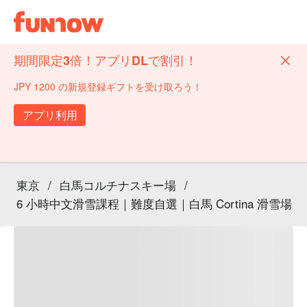
期間限定3倍！アプリDLで割引！
JPY 1200 の新規登録ギフトを受け取ろう！
アプリ利用
東京
/
白馬コルチナスキー場
/
6 小時中文滑雪課程｜難度自選｜白馬 Cortina 滑雪場