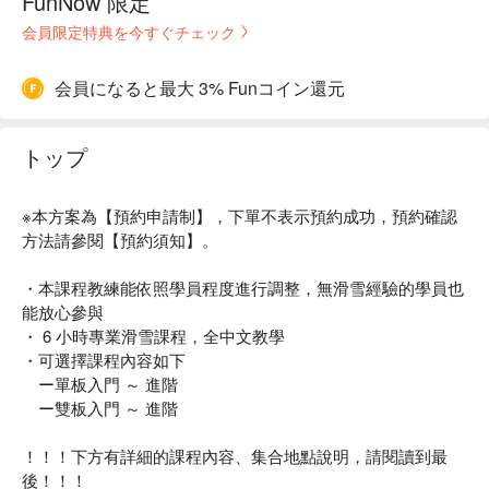
FunNow 限定
会員限定特典を今すぐチェック
会員になると最大 3% Funコイン還元
トップ
※本方案為【預約申請制】，下單不表示預約成功，預約確認
方法請參閱【預約須知】。
・本課程教練能依照學員程度進行調整，無滑雪經驗的學員也
能放心參與
・ 6 小時專業滑雪課程，全中文教學
・可選擇課程內容如下
ー單板入門 ～ 進階
ー雙板入門 ～ 進階
！！！下方有詳細的課程內容、集合地點說明，請閱讀到最
後！！！