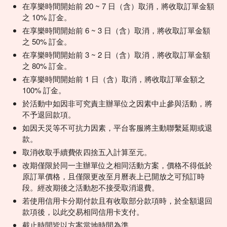
在享樂時間開始前 20 ~ 7 日（含）取消，將收取訂單金額
・滑雪注意事项
之 10% 訂金。
滑雪是伴随着风险的户外运动。参加课程者，应有足够的自我
认知能力以及自我约束能力，并充分了解滑雪的风险。由于以
在享樂時間開始前 6 ~ 3 日（含）取消，將收取訂單金額
下事由所引发的任何事故将由学员自己负责，教练及学校不负
之 50% 訂金。
任何责任；如发生课程中止或课时减少，除明确标示退款政策
在享樂時間開始前 3 ~ 2 日（含）取消，將收取訂單金額
的情况以外，一律不退教学费用以及任何定金。
之 80% 訂金。
（1）滑雪是高危险运动，参加滑雪课程者，应确保自己身体
在享樂時間開始前 1 日（含）取消，將收取訂單金額之
及精神适合这项运动，如有上述疾病、精神状况太佳或情绪不
100% 訂金。
稳定等病患者不适宜参加滑雪课程；课程期间避免疲劳滑雪、
於活動中如因非可究責主辦單位之因素中止參與活動，將
过量饮酒，饮酒后不滑雪。若有影响到户外运动安全性的身体
不予退回款項。
缺陷或疾病，不应报名参加滑雪课程
如因天災等不可抗力因素，平台客服將主動聯繫延期或退
（2）滑雪课程中学员应对自己的行为负责，务必量力而行。
款。
滑雪场有多条不同级别的滑道，不同的雪道地理环境、强度、
技术难度、危险度等各不相同，学员应听从滑雪教练的专业意
取消收取手續費依四捨五入計算至元。
见，选择适合自己的雪道
改期僅限於同一主辦單位之相同活動方案，價格不得低於
（3）在滑雪课程期间切勿单独行动，应听从教练指挥结伴而
原訂單價格，且僅限更改至月曆表上已開放之可預訂時
行；若发生不适等情况，应立即停止滑雪并即时咨询医务协助
段。經改期後之活動恕不接受取消退費。
（4）滑雪课程中必须佩戴头盔等护具，护具可在行程之前购
若使用信用卡分期付款且有收取部分款項時，於全額退回
买或在当地购买、租借。在滑雪课程中如未佩戴头盔，教练有
款項後，以此交易相同信用卡支付。
权要求停止教学
截止時間皆以方案當地時間為準。