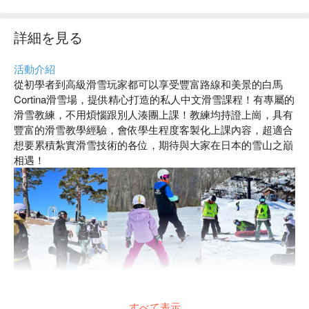
詳細を見る
活動介紹
從初學者到高級滑雪玩家都可以享受豐富路線和美景的白馬
Cortina滑雪場，提供精心打造的私人中文滑雪課程！有專屬的
滑雪教練，不用煩惱跟別人湊團上課！教練均持證上崗，具有
豐富的滑雪教學經驗，會依學生程度客製化上課內容，超適合
想要累積紮實滑雪技術的各位，期待與大家在日本的雪山之巔
相遇！
活動特色
・全中文教學：心無旁騖地學習滑雪，有不理解的地方直接發
すべて表示