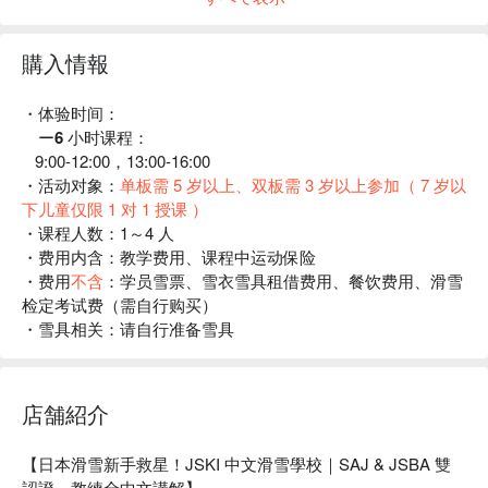
問，不怕溝通不了
・專業教練團隊：所有教練均為 SAJ 專業認證教練，全心全
意提供最專業的滑行指導
購入情報
・官方認定：提供正規的 SAJ 和 JSBA 滑行等級考試服務，
一展你的好身手
・体验时间：
・滑雪保障：本校已投保學員在日醫療費用，更安心享受滑雪
ー6 小时课程：
之旅
9:00-12:00，13:00-16:00
・活动对象：
单板需 5 岁以上、双板需 3 岁以上参加（ 7 岁以
集合地點說明
下儿童仅限 1 对 1 授课 ）
滑雪場內「綠色廣場酒店」的滑雪場方向出口（門外）教練會
・课程人数：
1～4 人
身穿黑色背心在圖片處等候
・费用内含：
教学费用、课程中运动保险
・费用
不含
：
学员雪票、雪衣雪具租借费用、餐饮费用、滑雪
检定考试费（需自行购买）
・雪具相关：
请自行准备雪具
・JSKI 保险包含：
课程中因摔倒等所造成的摔伤、扭伤、骨
折，所导致的在日医疗费用。
学员明确知悉，本公司提供的 JSKI 保险为基础性、有限额的
店舗紹介
保障，可能无法复盖所有情况下的全部损失（例如，严重事故
导致的高额医疗费、紧急救援费、后遗症治疗费等）。
【日本滑雪新手救星！JSKI 中文滑雪學校｜SAJ & JSBA 雙
因此，学员需确认并承诺，将根据自身需求自行购买足额的、
認證，教練全中文講解】
