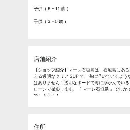
子供（ 6 ~ 11 歳 ）
子供（ 3 ~ 5 歳 ）
店舗紹介
【ショップ紹介】マーレ石垣島は、石垣島にある
える透明なクリア SUP で、海に浮いているよ
はありません！透明なボードで海に浮かんでいる
ローンで撮影します。『 マーレ石垣島 』でし
でしょう！！

【体験の特徴】豊富なツアー時間：午前・午後の 
にも合わせて選べます。

【パノラマビュー】青の洞窟シュノーケルは、ウミ
お楽しみいただけます。
住所