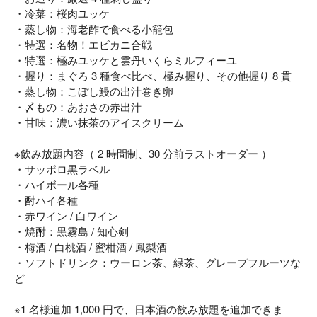
・冷菜：桜肉ユッケ
・蒸し物：海老酢で食べる小籠包
・特選：名物！エビカニ合戦
・特選：極みユッケと雲丹いくらミルフィーユ
・握り：まぐろ 3 種食べ比べ、極み握り、その他握り 8 貫
・蒸し物：こぼし鰻の出汁巻き卵
・〆もの：あおさの赤出汁
・甘味：濃い抹茶のアイスクリーム
※飲み放題内容（ 2 時間制、30 分前ラストオーダー ）
・サッポロ黒ラベル
・ハイボール各種
・酎ハイ各種
・赤ワイン / 白ワイン
・焼酎：黒霧島 / 知心剣
・梅酒 / 白桃酒 / 蜜柑酒 / 鳳梨酒
・ソフトドリンク：ウーロン茶、緑茶、グレープフルーツな
ど
※1 名様追加 1,000 円で、日本酒の飲み放題を追加できま