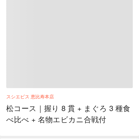
スシエビス 恵比寿本店
松コース｜握り 8 貫 + まぐろ 3 種食
べ比べ + 名物エビカニ合戦付