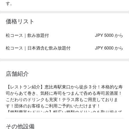
す。
価格リスト
松コース｜飲み放題付
JPY 5000 から
松コース｜日本酒含む飲み放題付
JPY 6000 から
店舗紹介
【レストラン紹介】恵比寿駅東口から徒歩 3 分！本格的な寿
司からあて巻き、気軽に寿司をつまんで呑める寿司居酒屋！
こだわりのドリンクも充実！テラス席もご用意しておりま
す！団体のお客様もご利用ご予約いただけます！

【種類豊富なドリンク】幅広い種類のドリンクを取り揃えて
おります。豊富なラインナップの中から、お好みの味わいや
シーンに合った一杯をお楽しみください。また日本各地の蔵
その他設備