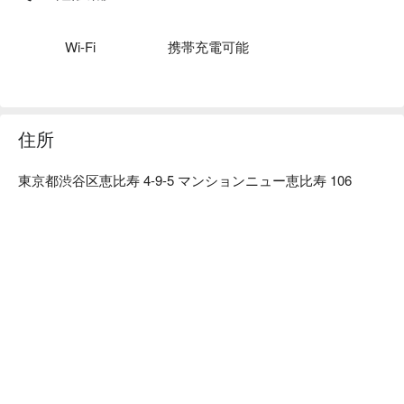
元から厳選した銘酒を取り揃えております。ご宴会にもピッ
タリ ♪

【本格的な料理】普通のお寿司屋さんでは出会えない当店自
Wi-Fi
携帯充電可能
慢の「極み寿司」味はもちろん、見た目も美し自慢のメニュ
ーが沢山！女性にも大人気です！
住所
東京都渋谷区恵比寿 4-9-5 マンションニュー恵比寿 106