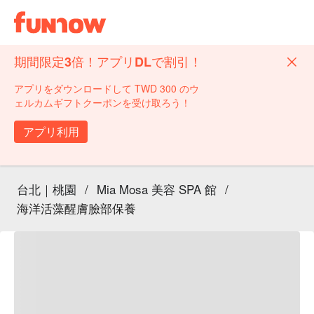
期間限定3倍！アプリDLで割引！
アプリをダウンロードして TWD 300 のウ
ェルカムギフトクーポンを受け取ろう！
アプリ利用
台北｜桃園
/
Mia Mosa 美容 SPA 館
/
海洋活藻醒膚臉部保養