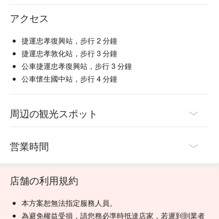
アクセス
捷運忠孝復興站，步行 2 分鐘
捷運忠孝敦化站，步行 3 分鐘
公車捷運忠孝復興站，步行 3 分鐘
公車懷生國中站，步行 4 分鐘
周辺の観光スポット
営業時間
店舗の利用規約
本方案恕無法指定服務人員。
為避免權益受損，請您務必準時抵達店家，若遲到則業者