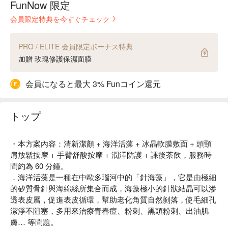
FunNow 限定
会員限定特典を今すぐチェック
PRO / ELITE 会員限定ボーナス特典
加贈 玫瑰修護保濕面膜
会員になると最大 3% Funコイン還元
トップ
・本方案內容：清新潔顏 + 海洋活藻 + 冰晶軟膜敷面 + 頭頸
肩放鬆按摩 + 手臂舒酸按摩 + 潤澤防護 + 課後茶飲，服務時
間約為 60 分鐘。
．海洋活藻是一種在中歐多瑙河中的「針海藻」，它是由極細
的矽質骨針與海綿絲所集合而成，海藻極小的針狀結晶可以滲
透表皮層，促進表皮循環，幫助老化角質自然剝落，使毛細孔
潔淨不阻塞，多用來治療青春痘、粉刺、黑頭粉刺、出油肌
膚… 等問題。