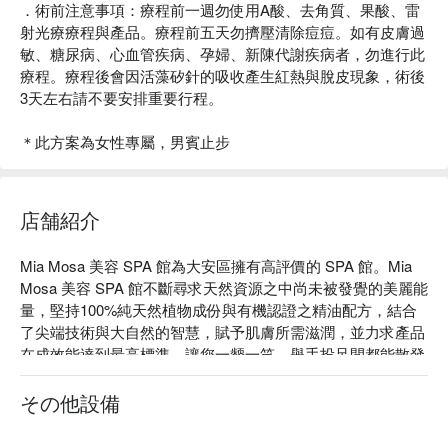
．術前注意事項：療程前一週勿使用A酸、去角質、果酸、雷
射光療療程與產品。療程前五天勿擠壓清除痘痘。如有皮膚過
敏、糖尿病、心血管疾病、孕婦、新陳代謝疾病者，勿進行此
療程。療程後會因活藻矽針的吸收產生紅熱與脫皮現象，術後
3天左右請不要安排重要行程。
＊此方案為女性專屬，男賓止步
店舗紹介
Mia Mosa 美容 SPA 館為大安區擁有高評價的 SPA 館。Mia 
Mosa 美容 SPA 館不斷尋求天然資源之中尚未被發覺的美麗能
量，堅持100%純天然植物成份與有機認證之精油配方，結合
了尖端技術與大自然的智慧，賦予肌膚所需滋潤，並力求產品
在成效能達到最高標準，讓您一颦一笑，舉手投足間都能散發
迷人光彩！

Mia Mosa 美容 SPA 館：FunNow 5 星好評

その他設備
Mia Mosa 美容 SPA 館追求天然才是真保養！

Mia Mosa 美容 SPA 館預約、價格立刻查看⬇︎