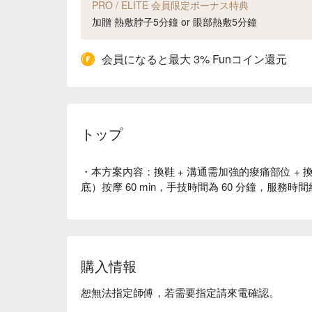
PRO / ELITE 会員限定ボーナス特典
加贈 熱敷脖子5分鐘 or 眼部熱敷5分鐘
会員になると最大 3% Funコイン還元
トップ
・本方案內容：換鞋 + 溝通需加強的痠痛部位 + 
底）按摩 60 min，手技時間為 60 分鐘，服務時間
購入情報
恕無法指定師傅，若需要指定請來電確認。