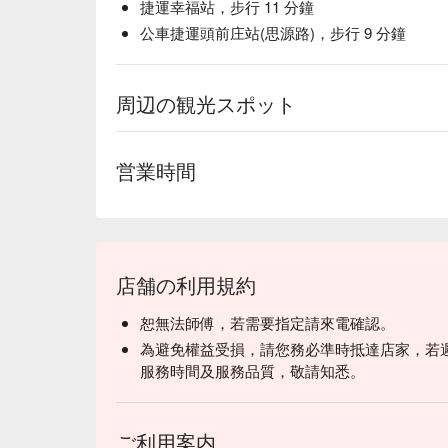
捷運幸福站，步行 11 分鐘
公車捷運頭前庄站(思源路)，步行 9 分鐘
周辺の観光スポット
営業時間
店舗の利用規約
恕無法師傅，若需要指定請來電確認。
為避免權益受損，請您務必準時抵達店家，若
服務時間及服務品質，敬請知悉。
ご利用案内