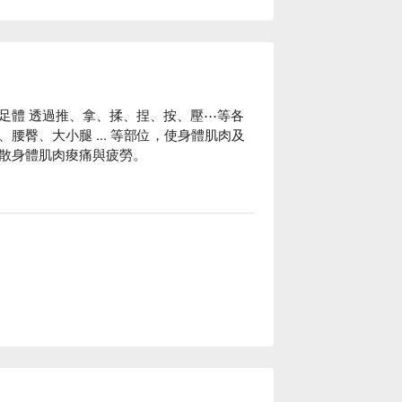
足體 透過推、拿、揉、捏、按、壓⋯等各
臀、大小腿 ... 等部位，使身體肌肉及
散身體肌肉痠痛與疲勞。
