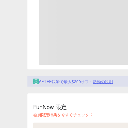
AFTEE決済で最大$200オフ・
活動の説明
FunNow 限定
会員限定特典を今すぐチェック