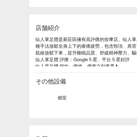
店舗紹介
仙人掌足體是新莊區擁有高評價的按摩店。仙人掌
種手法放鬆全身上下的痠痛疲勞，包含頸項、肩背、腰
筋絡放鬆下來，提升睡眠品質、舒緩精神壓力、驅
仙人掌足體 評價：Google 5 星、平台 5 星好評

仙人掌足體 預約、價格、優惠立刻查看⬇︎
その他設備
個室