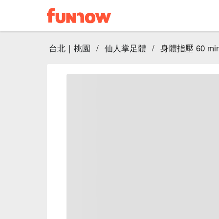
台北｜桃園
/
仙人掌足體
/
身體指壓 60 mi