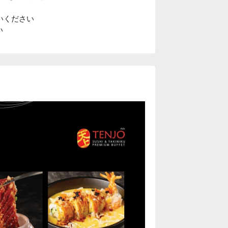
払いください
い