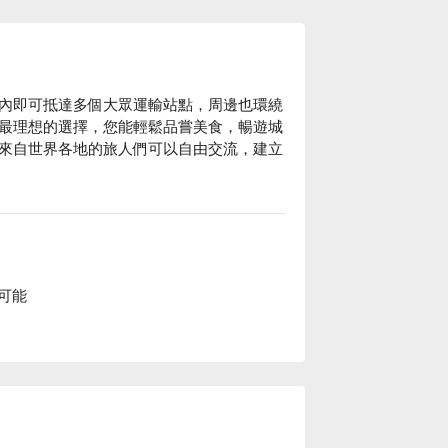
內即可抵達多個大眾運輸站點，周邊也環繞
最理想的選擇，您能輕鬆品嘗美食，暢遊城
來自世界各地的旅人們可以自由交流，建立
施完善，得以在繁忙的路途中盡情放鬆身
透過分享經歷，豐富彼此的旅程。

案、單人房高雄林森館休息方案立刻查看⬇︎
可能