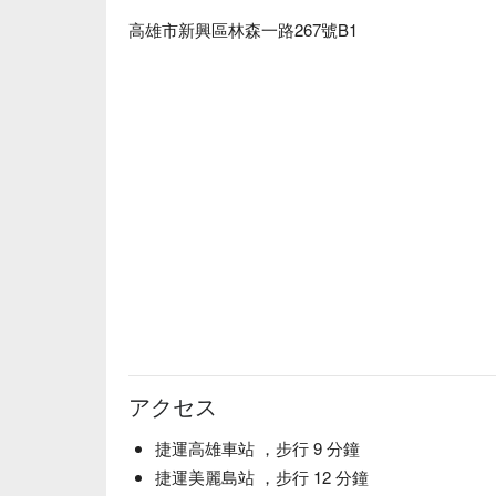
高雄市新興區林森一路267號B1
アクセス
捷運高雄車站 ，步行 9 分鐘
捷運美麗島站 ，步行 12 分鐘