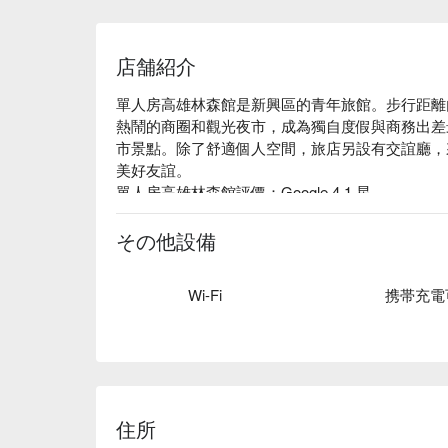
店舗紹介
單人房高雄林森館是新興區的青年旅館。步行距離
熱鬧的商圈和觀光夜市，成為獨自度假與商務出差
市景點。除了舒適個人空間，旅店另設有交誼廳，
美好友誼。

單人房高雄林森館評價：Google 4.1 星

單人房高雄林森館推薦：各式高品質房型整潔，設
心。此外，明亮寬敞的公共休息區提供互動空間，
その他設備
單人房高雄林森館優惠、單人房高雄林森館住宿方
Wi-Fi
携帯充電
住所