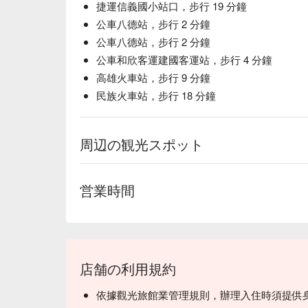
捷運信義國小站口，步行 19 分鐘
公車八德站，步行 2 分鐘
公車八德站，步行 2 分鐘
公車和欣客運建國客運站，步行 4 分鐘
高雄火車站，步行 9 分鐘
民族火車站，步行 18 分鐘
周辺の観光スポット
営業時間
店舗の利用規約
依據觀光旅館業管理規則，辦理入住時須提供