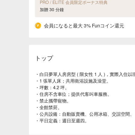
PRO / ELITE 会員限定ボーナス特典
加贈 30 分鐘
会員になると最大 3% Funコイン還元
トップ
・白日夢單人房房型 ( 限女性 1 人 )，實際入住
・1 張單人床；共用衛浴設施及澡堂。
・坪數：4.2 坪。
・住房不含車位；提供代客叫車服務。
・禁止攜帶寵物。
・全館禁菸。
・公共設備：自動販賣機、公用冰箱、交誼空間、
・平日定義：週日至週四。