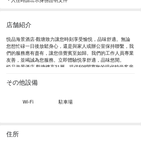
店舗紹介
悦品海景酒店‧觀塘致力讓您時刻享受愉悦，品味舒適。無論
您想忙碌一日後放鬆身心，還是與家人或辦公室保持聯繫，我
們的服務應有盡有，讓您倍覺賓至如歸。我們的工作人員專業
友善，並竭誠為您服務。立即體驗悦享舒適，品味悠閒。

悦品海景酒店‧觀塘樓高31層，提供598間寬敞的現代時尚客房
及套房，每間客房均配備免費高速無線網絡及各種便利的客房
設施。

その他設備
觀塘毗鄰維港，是九龍東蓬勃發展的新地區，經常被稱為香港
第二個核心商業段，越來越多耀目簇新的辦公大樓、國際商業
機構、商場餐飲及娛樂設施建成及進駐。

Wi-Fi
駐車場
香港總有令您賞心悦目的遊歷好去處。悦品海景酒店‧觀塘距
離港鐵和各巴士路線僅數步之遙，所有最有趣的景點亦是近在
咫尺。您可到鄰近觀塘海濱長廊，欣賞啟德郵輪碼頭的迷人夜
景；或前往APM、Mega Box、E-Max 及德福廣場等購物中
住所
心，盡享一站式購物餐嚮體驗。