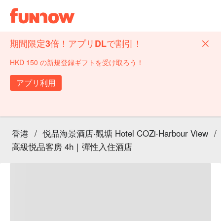
期間限定3倍！アプリDLで割引！
HKD 150 の新規登録ギフトを受け取ろう！
アプリ利用
香港
/
悦品海景酒店‧觀塘 Hotel COZi‧Harbour View
/
高級悦品客房 4h｜彈性入住酒店