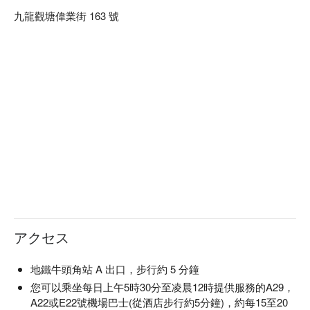
九龍觀塘偉業街 163 號
アクセス
地鐵牛頭角站 A 出口，步行約 5 分鐘
您可以乘坐每日上午5時30分至凌晨12時提供服務的A29，
A22或E22號機場巴士(從酒店步行約5分鐘)，約每15至20