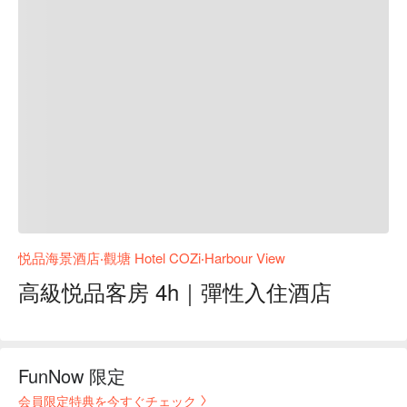
悦品海景酒店‧觀塘 Hotel COZi‧Harbour View
高級悦品客房 4h｜彈性入住酒店
FunNow 限定
会員限定特典を今すぐチェック