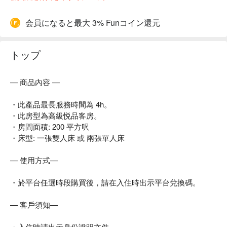
会員になると最大 3% Funコイン還元
トップ
— 商品內容 —
・此產品最長服務時間為 4h。
・此房型為高級悦品客房。
・房間面積: 200 平方呎
・床型: 一張雙人床 或 兩張單人床
— 使用方式—
・於平台任選時段購買後，請在入住時出示平台兌換碼。
— 客戶須知—
・入住時請出示身份證明文件