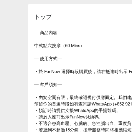
トップ
— 商品內容 —
中式點穴按摩（60 Mins)
— 使用方式—
・於 FunNow 選擇時段購買後，請在抵達時出示 F
— 客戶須知—
・由於空間有限，最終確認視付供應而定。我們建
預留你的首選時段如有查詢請WhatsApp (+852 92
・預訂時請提供支援WhatsApp的手提號碼。
・請於入座前出示FunNow兌換碼。
・不適合患高血壓、心臟病、急性腦出血、重度貧
・若遲到不超過15分鐘，按摩服務時間將相應縮