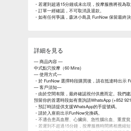
・若遲到超過15分鐘或未出現，按摩服務將視為
・訂單一經確認，不可取消及退款。
・如有任何爭議，森沐小島及 FunNow 保留最終
詳細を見る
— 商品內容 —
中式點穴按摩（60 Mins)
— 使用方式—
・於 FunNow 選擇時段購買後，請在抵達時出示 F
— 客戶須知—
・由於空間有限，最終確認視付供應而定。我們建
預留你的首選時段如有查詢請WhatsApp (+852 92
・預訂時請提供支援WhatsApp的手提號碼。
・請於入座前出示FunNow兌換碼。
・不適合患高血壓、心臟病、急性腦出血、重度貧
・若遲到不超過15分鐘，按摩服務時間將相應縮