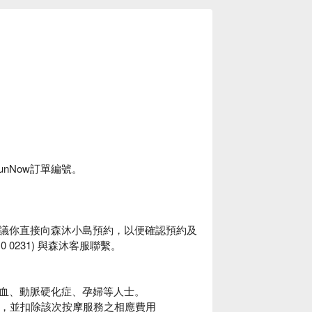
unNow訂單編號。
議你直接向森沐小島預約，以便確認預約及
10 0231) 與森沐客服聯繫。
血、動脈硬化症、孕婦等人士。
短，並扣除該次按摩服務之相應費用