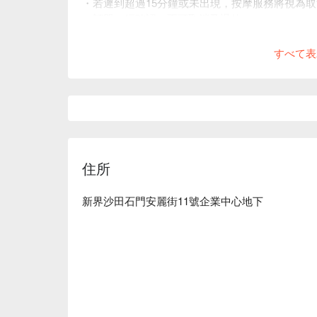
・若遲到超過15分鐘或未出現，按摩服務將視為
・訂單一經確認，不可取消及退款。
・如有任何爭議，森沐小島及 FunNow 保留最終
すべて表
住所
新界沙田石門安麗街11號企業中心地下