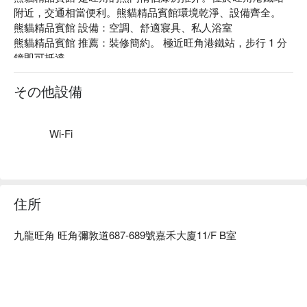
附近，交通相當便利。熊貓精品賓館環境乾淨、設備齊全。

熊貓精品賓館 設備：空調、舒適寢具、私人浴室

熊貓精品賓館 推薦：裝修簡約。 極近旺角港鐵站，步行 1 分
鐘即可抵達 

熊貓精品賓館 爆房、熊貓精品賓館 優惠資訊立刻查看⬇︎
その他設備
Wi-Fi
住所
九龍旺角 旺角彌敦道687-689號嘉禾大廈11/F B室