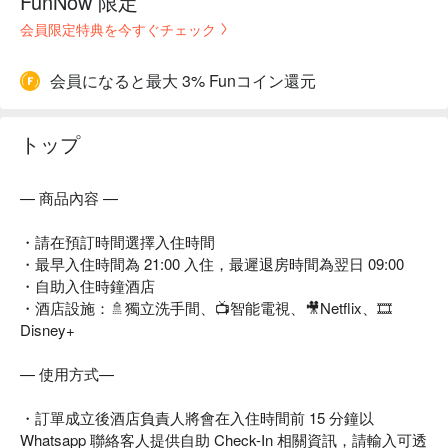
FunNow 限定
会員限定特典を今すぐチェック
会員になると最大 3% Funコイン還元
トップ
— 商品內容 —
・請在預訂時間選擇入住時間
・最早入住時間為 21:00 入住，最遲退房時間為翌日 09:00
・自助入住時鐘酒店
・酒店設施：🚿獨立洗手間、📺智能電視、🎥Netflix、🎞
Disney+
— 使用方式—
・訂單成立後酒店負責人將會在入住時間前 15 分鐘以
Whatsapp 聯絡客人提供自助 Check-In 相關資訊，請輸入可透