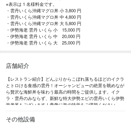
※表示は 1 名様料金です。
・雲丹いくら沖縄マグロ丼 小 3,800 円
・雲丹いくら沖縄マグロ丼 中 4,800 円
・雲丹いくら沖縄マグロ丼 大 5,800 円
・伊勢海老 雲丹 いくら 小 15,000 円
・伊勢海老 雲丹 いくら 中 20,000 円
・伊勢海老 雲丹 いくら 大 25,000 円
店舗紹介
【レストラン紹介】どんぶりからこぼれ落ちるほどのイクラ
とトロける食感の雲丹！オーシャンビューの絶景を眺めなが
ら贅沢な海鮮丼を味わう最高の時間をご提供します。イク
ラ・雲丹のみならず、新鮮な特大伊勢エビの雲丹いくら伊勢
海老丼もございます！豪奢に海の味覚をご堪能ください。

【看板メニュー】

雲丹いくら沖縄マグロ丼：沖縄近海で漁れた新鮮な生マグロ
その他設備
と雲丹、イクラの贅沢三種盛り

雲丹いくら伊勢海老丼：大きな伊勢海老に雲丹やイクラのの