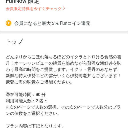
FunNow 限定
会員限定特典を今すぐチェック
会員になると最大 3% Funコイン還元
トップ
どんぶりからこぼれ落ちるほどのイクラとトロける食感の雲
丹！オーシャンビューの絶景を眺めながら贅沢な海鮮丼を味
わう最高の時間をご提供します。イクラ・雲丹のみならず、
新鮮な特大伊勢エビの雲丹いくら伊勢海老丼もございます！
豪奢に海の味覚をご堪能ください。
滞在可能時間：90 分
利用可能人数：2 名 ~
※ 次のページで人数の選択、その次のページで人数分のプラ
ンの個数をご選択ください。
プラン内容は下記となります。