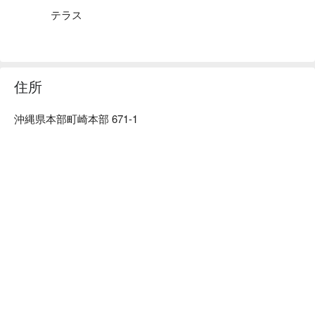
っけ盛り

テラス
【パノラマビュー】広いオープンテラスで全席が絶景オーシ
ャンビューの特等席です！オーシャンビュー・サンセットは
沖縄絶景 10 選、見ないで帰るのはもったいない！
住所
沖縄県本部町崎本部 671-1