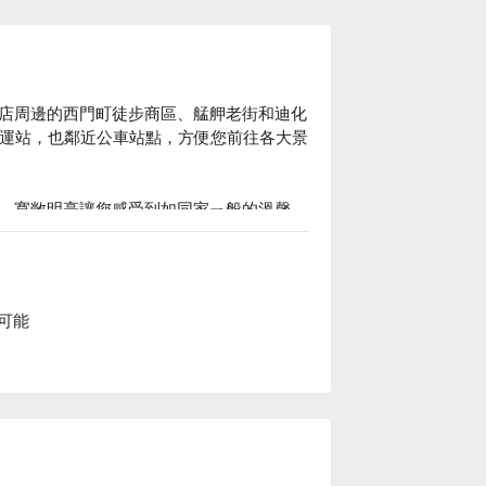
店周邊的西門町徒步商區、艋舺老街和迪化
捷運站，也鄰近公車站點，方便您前往各大景
，寬敞明亮讓您感受到如同家ㄧ般的溫馨，
出差還是家庭度假，都能滿足您對休憩的需
案立刻查看⬇︎
可能