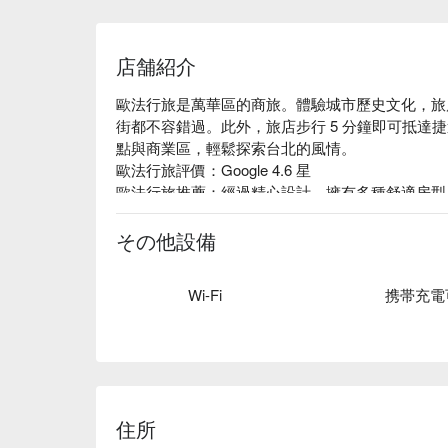
店舗紹介
歐法行旅是萬華區的商旅。體驗城市歷史文化，旅
街都不容錯過。此外，旅店步行 5 分鐘即可抵達
點與商業區，輕鬆探索台北的風情。

歐法行旅評價：Google 4.6 星

歐法行旅推薦：經過精心設計，擁有多種舒適房型
在繁忙的旅程中充分休息。無論是獨自旅行、商務
求。

その他設備
歐法行旅優惠、歐法行旅住宿方案、歐法行旅休息方
Wi-Fi
携帯充電
住所