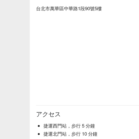
台北市萬華區中華路1段90號5樓
アクセス
捷運西門站，步行 5 分鐘
捷運北門站，步行 10 分鐘