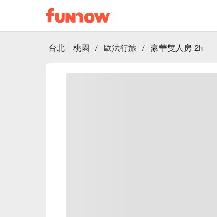
台北｜桃園
/
歐法行旅
/
豪華雙人房 2h