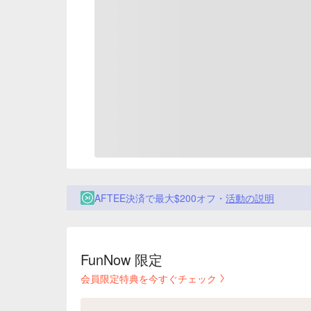
AFTEE決済で最大$200オフ・
活動の説明
FunNow 限定
会員限定特典を今すぐチェック