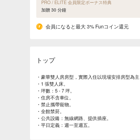
PRO / ELITE 会員限定ボーナス特典
加贈 30 分鐘
会員になると最大 3% Funコイン還元
トップ
・豪華雙人房房型，實際入住以現場安排房型為主；
・1 張雙人床。
・坪數：5 - 7 坪。
・住房不含車位。
・禁止攜帶寵物。
・全館禁菸。
・公共設備：無線網路、提供插座。
・平日定義：週一至週五。