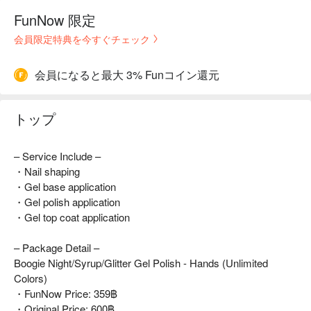
FunNow 限定
会員限定特典を今すぐチェック
会員になると最大 3% Funコイン還元
トップ
– Service Include –
・Nail shaping
・Gel base application
・Gel polish application
・Gel top coat application
– Package Detail –
Boogie Night/Syrup/Glitter Gel Polish - Hands (Unlimited
Colors)
・FunNow Price: 359฿
・Original Price: 600฿