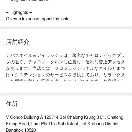
– Highlights –
Gives a luxurious, sparkling look
店舗紹介
ナパスネイル＆アイラッシュは、著名なチャロンビッグブッ
ダの近く、チャロン・クルンに位置し、便利な交通アクセス
があります。当店では、プロフェッショナルなネイルとまつ
げエクステンションのサービスを提供しており、リラックス
した環境で美しい変身を楽しむことができます。お客様から
は、特に細やかな技術とフレンドリーなサービス態度につい
て高く評価されています。日常のメイクを引き立てたい方や
特別なイベントの準備をしている方にとって、ナパスネイル
住所
＆アイラッシュは理想的な選択です。美しさとリラクゼーシ
ョンを求める方にぴったりですので、ぜひ体験してみてくだ
V Condo Building A 129 /14 Soi Chalong Krung 31/1, Chalong
さい！今すぐFunNowで予約して、即時割引を受けましょ
Krung Road, Lam Pla Thio Subdistrict, Lat Krabang District,
う！
Bangkok 10520