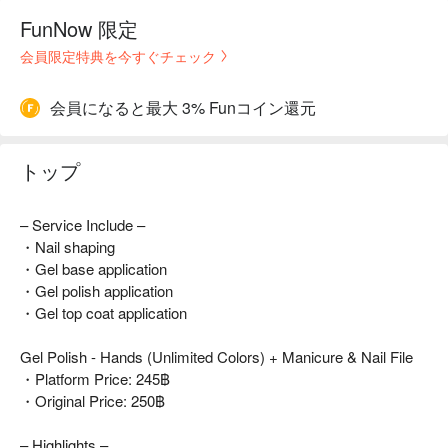
FunNow 限定
会員限定特典を今すぐチェック
会員になると最大 3% Funコイン還元
トップ
– Service Include –
・Nail shaping
・Gel base application
・Gel polish application
・Gel top coat application
Gel Polish - Hands (Unlimited Colors) + Manicure & Nail File
・Platform Price: 245฿
・Original Price: 250฿
– Highlights –