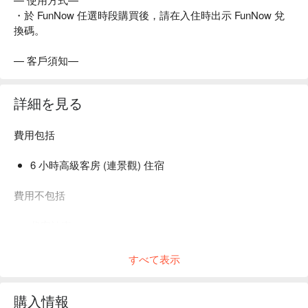
・於 FunNow 任選時段購買後，請在入住時出示 FunNow 兌
換碼。
— 客戶須知—
詳細を見る
費用包括
6 小時高級客房 (連景觀) 住宿
費用不包括
代客泊車
其他個人消費
すべて表示
購入情報