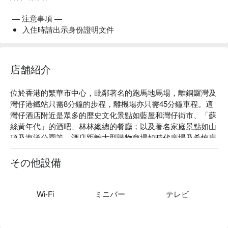
— 注意事項 —
入住時請出示身份證明文件
店舗紹介
位於香港的繁華市中心，毗鄰著名的跑馬地馬場，離銅鑼灣及
灣仔港鐡站只需8分鐘的步程，離機場亦只需45分鐘車程。這
灣仔酒店附近是眾多的歷史文化景點如藍屋和灣仔街市、「蘇
絲黃年代」的酒吧、林林總總的餐廳；以及著名家庭景點如山
頂及海洋公園等。酒店距離大型購物商場如時代廣場及希慎廣
場亦只是數步之遙，對喜歡購物的客人來說極為方便。對商務
客人而言，灣仔會議展覽中心及國際金融中心離酒店亦只有約
その他設備
15分鐘車程。
Wi-Fi
ミニバー
テレビ