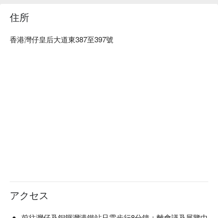
住所
香港灣仔皇后大道東387至397號
アクセス
前往灣仔及銅鑼灣港鐵站只需步行8分鐘；離會議及展覽中