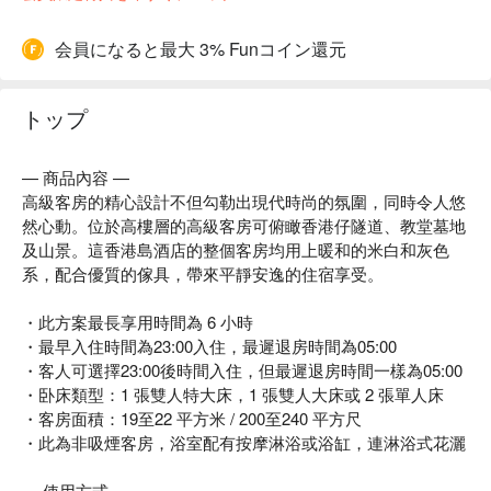
会員になると最大 3% Funコイン還元
トップ
— 商品內容 —
高級客房的精心設計不但勾勒出現代時尚的氛圍，同時令人悠
然心動。位於高樓層的高級客房可俯瞰香港仔隧道、教堂墓地
及山景。這香港島酒店的整個客房均用上暖和的米白和灰色
系，配合優質的傢具，帶來平靜安逸的住宿享受。
・此方案最長享用時間為 6 小時
・最早入住時間為23:00入住，最遲退房時間為05:00
・客人可選擇23:00後時間入住，但最遲退房時間一樣為05:00
・卧床類型：1 張雙人特大床，1 張雙人大床或 2 張單人床
・客房面積：19至22 平方米 / 200至240 平方尺
・此為非吸煙客房，浴室配有按摩淋浴或浴缸，連淋浴式花灑
— 使用方式—