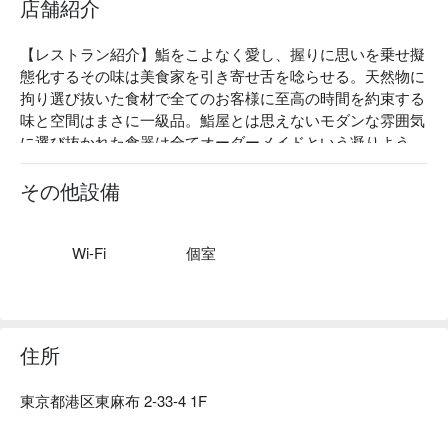
店舗紹介
【レストラン紹介】鮨をこよなく愛し、握りに思いを乗せ擬
態化するその味は美食家を引き寄せ舌を唸らせる。天然物に
拘り選び抜いた食材で全てのお客様に至高の時間を約束する
味と空間はまさに一級品。鮨屋とは思えないモダンな雰囲気
に選び抜かれた食器は全てオーダーメイドという凝りよう。
東麻布に新時代の風を吹かす名店へ誘う。

【こだわりの食材】素材は豊洲市場から直送で届けられま
その他設備
す。当店では天然食材に拘り、安心してお口に運んでいただ
けます。日本酒を中心に定番ものからレアなものまで多数取
り揃えております。

Wi-Fi
個室
【店内雰囲気】外観はシックに、内観はモダンで高級感のあ
る室礼でお客様をもてなす。板はアフリカンチェリーを使っ
ており、モダンな雰囲気と合わさり最高なハーモニーで鮨を
愉しめる空間を演出。扱っている器は佐賀県伊万里鍋島焼、
住所
有田焼を採用。200 を超える窯元に自ら行き特注で作っても
らう凝りよう。特に人間国宝「井上萬治」を多く採用してお
東京都港区東麻布 2-33-4 1F
り有田 400 年の歴史と鮨のコントラストが一級品。器と鮨に
思いを宿していく。