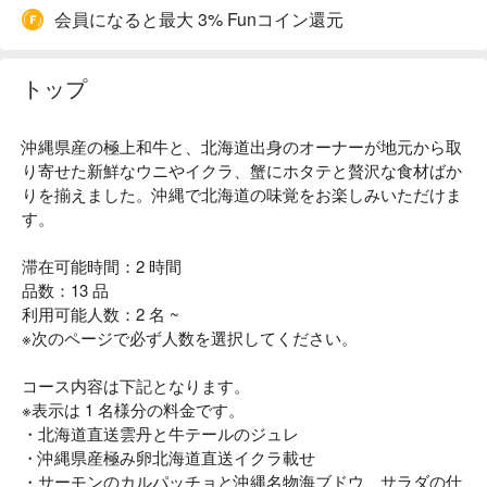
会員になると最大 3% Funコイン還元
トップ
沖縄県産の極上和牛と、北海道出身のオーナーが地元から取
り寄せた新鮮なウニやイクラ、蟹にホタテと贅沢な食材ばか
りを揃えました。沖縄で北海道の味覚をお楽しみいただけま
す。
滞在可能時間：2 時間
品数：13 品
利用可能人数：2 名 ~
※次のページで必ず人数を選択してください。
コース内容は下記となります。
※表示は 1 名様分の料金です。
・北海道直送雲丹と牛テールのジュレ
・沖縄県産極み卵北海道直送イクラ載せ
・サーモンのカルパッチョと沖縄名物海ブドウ サラダの仕