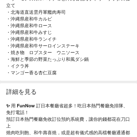
立て
・北海道直送雲丹軍艦肉寿司
・沖縄県産和牛カルビ
・沖縄県産和牛ロース
・沖縄県産和牛みすじ
・沖縄県産和牛ランイチ
・沖縄県産和牛サーロインステーキ
・焼き物 ロブスター ウニソース
・海鮮と季節の野菜たっぷり和風ダシ鍋
・イクラ丼
・マンゴー香る杏仁豆腐
詳細を見る
✨ 用 FunNow 訂日本餐廳省超多！吃日本熱門餐廳免排隊、
免打電話！
預訂日本熱門餐廳免收訂位預約系統費，讓你的錢都花在刀口
上
燒肉吃到飽、和牛壽喜燒，或是超有儀式感的高檔餐廳通通都