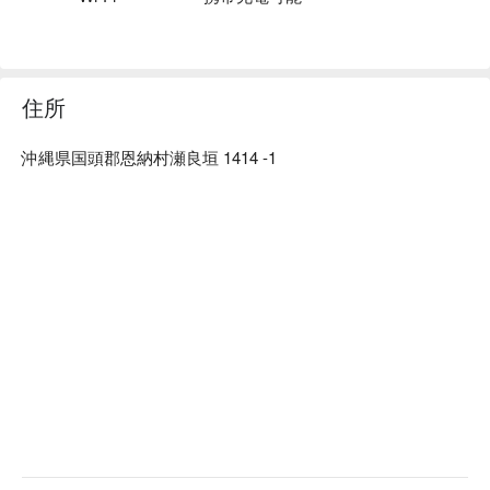
北海道直送雲丹と牛テールのジュレ：北海道の美食と牛テー
ルの絶妙なハーモニーをお楽しみいだだけます。

【店内の雰囲気】オシャレで落ち着いた空間、広いソファー
席、カップルシートもございます。車椅子でのご入店が可
住所
能。
沖縄県国頭郡恩納村瀬良垣 1414 -1