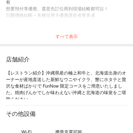
有
想要預付享優惠、還是先訂位再到現場結帳都可以！
日圓價格結帳＋各種信用卡優惠讓你省更多💰
多元化預約政策留給你滿滿彈性，馬上預訂👇
すべて表示
店舗紹介
【レストラン紹介】沖縄県産の極上和牛と、北海道出身のオ
ーナーが産地直送した新鮮なウニやイクラ、蟹にホタテと贅
沢な食材ばかりで FunNow 限定コースをご用意いたしまし
た。焼肉げんかでしか味わえない沖縄と北海道の味覚をご堪
能ください。

【看板メニュー】

和牛ロース：サシと赤身のバランスが良く特上レベルのロー
その他設備
スをご提供！

サーロインステーキ：脂と赤身のバランスが絶妙で、口に入
れた瞬間にとろけて脂の甘みが広がります。

Wi-Fi
携帯充電可能