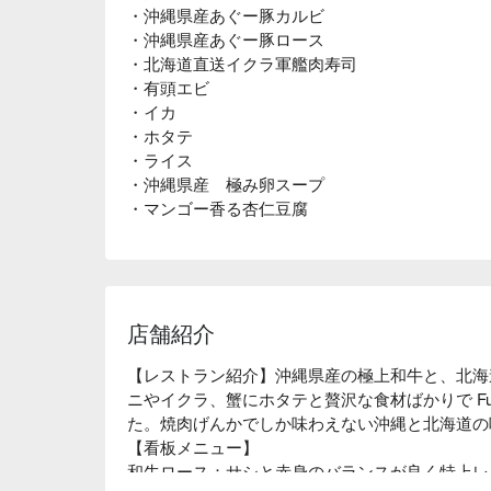
・沖縄県産あぐー豚カルビ
・沖縄県産あぐー豚ロース
・北海道直送イクラ軍艦肉寿司
・有頭エビ
・イカ
・ホタテ
・ライス
・沖縄県産 極み卵スープ
・マンゴー香る杏仁豆腐
店舗紹介
【レストラン紹介】沖縄県産の極上和牛と、北海
ニやイクラ、蟹にホタテと贅沢な食材ばかりで Fu
た。焼肉げんかでしか味わえない沖縄と北海道の
【看板メニュー】

和牛ロース：サシと赤身のバランスが良く特上レ