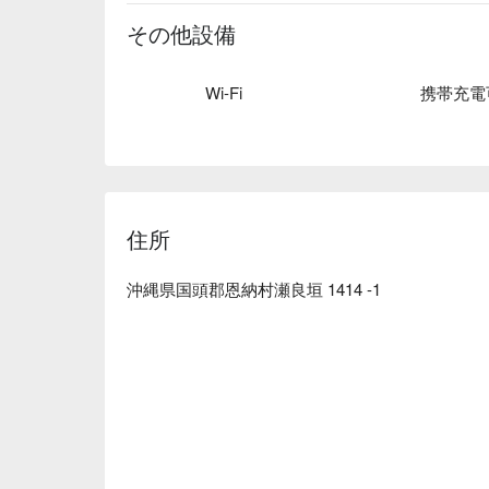
サーロインステーキ：脂と赤身のバランスが絶妙
広がります。

その他設備
北海道直送雲丹と牛テールのジュレ：北海道の美
みいだだけます。

Wi-Fi
携帯充電
【店内の雰囲気】オシャレで落ち着いた空間、広
す。車椅子でのご入店が可能。
住所
沖縄県国頭郡恩納村瀬良垣 1414 -1