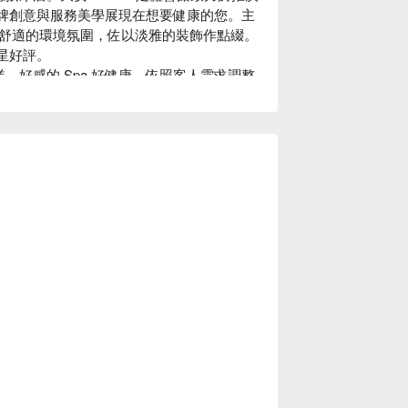
品牌創意與服務美學展現在想要健康的您。主
舒適的環境氛圍，佐以淡雅的裝飾作點綴。

 星好評。

業、好感的 Spa 好健康，依照客人需求調整
務！

放鬆並軟化肌膚，給您的肌膚最健康的保養。

館價格、大安 98SPA 足體會館優惠立刻查看