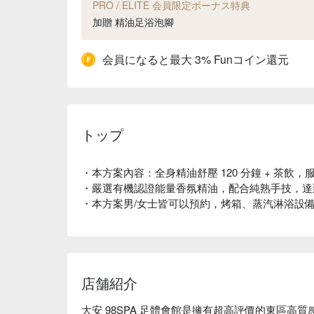
PRO / ELITE 会員限定ボーナス特典
加贈 精油足浴泡腳
会員になると最大 3% Funコイン還元
トップ
・本方案內容：全身精油舒壓 120 分鐘 + 茶飲，服
・嚴選有機認證能量香氛精油，配合純熟手技，達
・本方案男/女士皆可以預約，烤箱、蒸汽淋浴設
店舗紹介
大安 98SPA 足體會館是擁有超高評價的東區高質