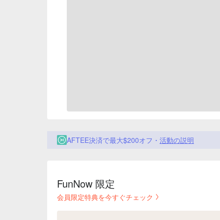
AFTEE決済で最大$200オフ・
活動の説明
FunNow 限定
会員限定特典を今すぐチェック