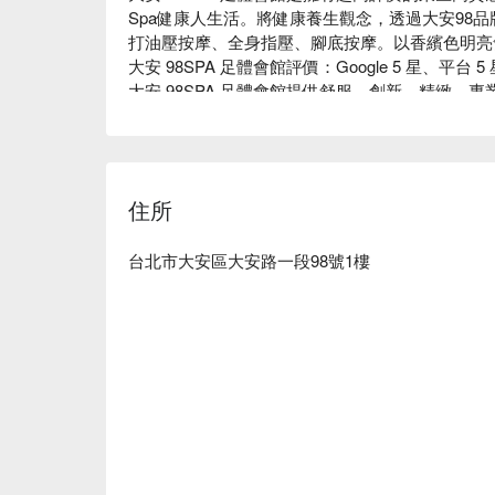
Spa健康人生活。將健康養生觀念，透過大安98
打油壓按摩、全身指壓、腳底按摩。以香繽色明亮
大安 98SPA 足體會館評價：Google 5 星、平台 5
大安 98SPA 足體會館提供舒服、創新、精緻、專
力道和手法，以客人感受為尊，下班來享受最好的服
大安 98SPA 足體會館使用純天然精油，使肌肉
大安 98SPA 足體會館預約、大安98SPA 足體會
⬇︎
住所
台北市大安區大安路一段98號1樓