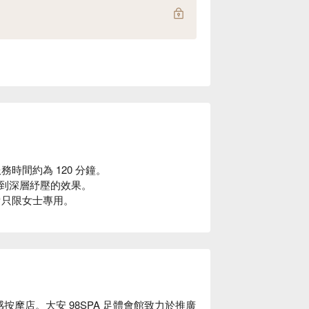
務時間約為 120 分鐘。
到深層紓壓的效果。
備只限女士專用。
感按摩店。大安 98SPA 足體會館致力於推廣