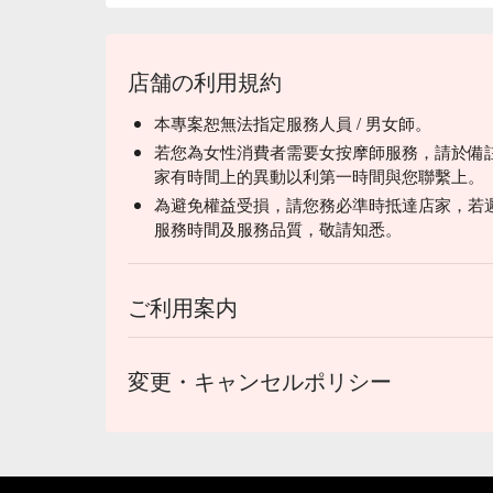
店舗の利用規約
本專案恕無法指定服務人員 / 男女師。
若您為女性消費者需要女按摩師服務，請於備
家有時間上的異動以利第一時間與您聯繫上。
為避免權益受損，請您務必準時抵達店家，若
服務時間及服務品質，敬請知悉。
ご利用案内
変更・キャンセルポリシー