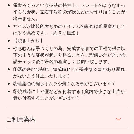
電動ろくろという技法の特性上、プレートのようなまっ
平らな形状、左右非対称の形状などはお作り頂くことが
出来ません。
サイズが比較的大きめのアイテムの制作は難易度として
はやや高めです。 ( 約 6 寸皿迄 )
【焼き上がり】
やちむんは手づくりの為、完成するまでの工程で稀に以
下のような症状が起こり得ることをご理解いただきご承
諾チェック後ご署名の程宜しくお願い致します。
①器の底ひび割れ ( 焼成時ヒビが発生する事があり漏れ
がないよう修正いたします )
②釉薬色の濃さ ( ムラや薄くなる事がございます )
③焼成時に土や塵などが付着する ( 窯内で小さな土片が
舞い付着することがございます )
ご利用案内