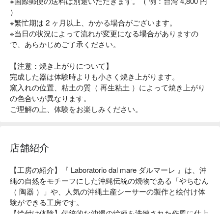
※国際郵便の送料は別途いただきます。（ 例：台湾 4,800 円
）
※繁忙期は 2 ヶ月以上、かかる場合がございます。
※当日の状況によって流れが変更になる場合がありますの
で、あらかじめご了承ください。
【注意：焼き上がりについて】
完成した器は体験時よりも小さく焼き上がります。
窯入れの位置、粘土の質（ 再生粘土 ）によって焼き上がり
の色合いが異なります。
ご理解の上、体験をお楽しみください。
店舗紹介
【工房の紹介】『 Laboratorio dal mare ダルマーレ 』は、沖
縄の自然をモチーフにした沖縄伝統の焼物である「やちむん
（ 陶器 ）」や、人気の沖縄土産シーサーの製作と絵付け体
験ができる工房です。

【絵付け体験】伝統的な沖縄の絵柄を洗練された作風に仕上