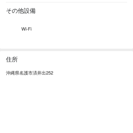
げることで評価の高いダルマーレの器。そんな器の絵付け体
験で世界にひとつしかないあなたの器を作ることができま
その他設備
す。完成した作品は、約一ヶ月後に国際郵便でご自宅に配送
されます。

【ロケーション】沖縄本島北部、屋我地島の豊かな自然に囲
Wi-Fi
まれた海沿いの小さな工房です。
住所
沖縄県名護市済井出252