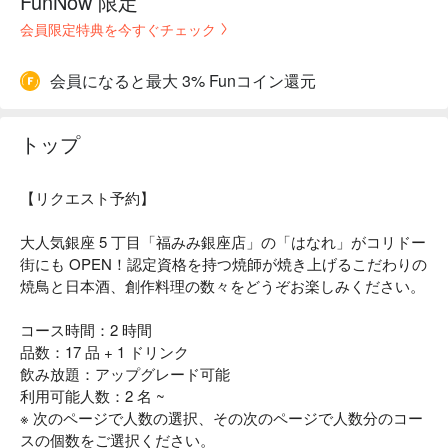
FunNow 限定
会員限定特典を今すぐチェック
会員になると最大 3% Funコイン還元
トップ
【リクエスト予約】
大人気銀座 5 丁目「福みみ銀座店」の「はなれ」がコリドー
街にも OPEN！認定資格を持つ焼師が焼き上げるこだわりの
焼鳥と日本酒、創作料理の数々をどうぞお楽しみください。
コース時間：2 時間
品数：17 品 + 1 ドリンク
飲み放題：アップグレード可能
利用可能人数：2 名 ~
※ 次のページで人数の選択、その次のページで人数分のコー
スの個数をご選択ください。