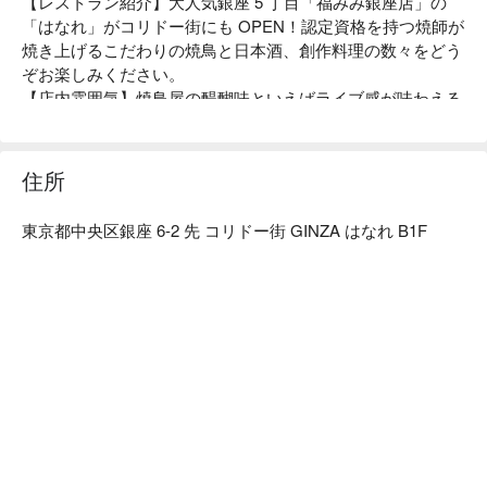
【レストラン紹介】大人気銀座 5 丁目「福みみ銀座店」の
「はなれ」がコリドー街にも OPEN！認定資格を持つ焼師が
焼き上げるこだわりの焼鳥と日本酒、創作料理の数々をどう
ぞお楽しみください。

【店内雰囲気】焼鳥屋の醍醐味といえばライブ感が味わえる
カウンター席！目の前で認定焼師が焼く串焼を目で楽しむこ
ともできます！他にも様々なご利用人数に対応可能です！

【ロケーション】東京メトロ各線「銀座駅」より徒歩 5 分。
住所
コリドー街、銀座側から 2 件目の白い提灯が目印です。
東京都中央区銀座 6-2 先 コリドー街 GINZA はなれ B1F