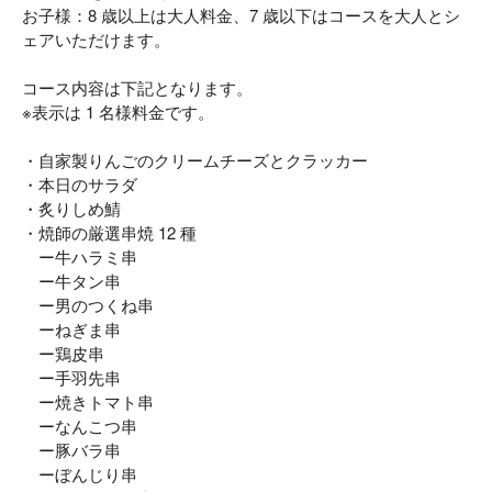
お子様：8 歳以上は大人料金、7 歳以下はコースを大人とシ
ェアいただけます。
コース内容は下記となります。
※表示は 1 名様料金です。
・自家製りんごのクリームチーズとクラッカー
・本日のサラダ
・炙りしめ鯖
・焼師の厳選串焼 12 種
ー牛ハラミ串
ー牛タン串
ー男のつくね串
ーねぎま串
ー鶏皮串
ー手羽先串
ー焼きトマト串
ーなんこつ串
ー豚バラ串
ーぼんじり串