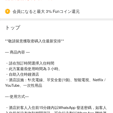
会員になると最大 3% Funコイン還元
トップ
**敬請留意獲取密碼入住最新安排**
— 商品內容 —
・請在預訂時間選擇入住時間
・此方案最長使用時間為 3 小時。
・自助入住時鐘酒店
・酒店設施：🔌充電線、🐰安全套(1個)、智能電視、Netflix /
YouTube、一次性用品
— 使用方式—
・酒店於客人入住前15分鍾內以WhatsApp 發送密碼，如客人
入住前並沒有收到相關資訊，可自行主動以WhatsApp 聯絡酒