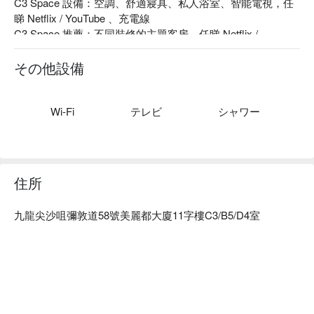
C3 Space 設備：空調、舒適寢具、私人浴室、智能電視，任
睇 Netflix / YouTube 、充電線

C3 Space 推薦：不同裝修的主題客房、任睇 Netflix / 
YouTube、交通便利、全程自助 check-in

C3 Space 爆房、C3 Space 自助時鐘酒店、C3 Space 尖沙咀
その他設備
時鐘酒店優惠資訊立刻查看⬇︎
Wi-Fi
テレビ
シャワー
住所
九龍尖沙咀彌敦道58號美麗都大廈11字樓C3/B5/D4室