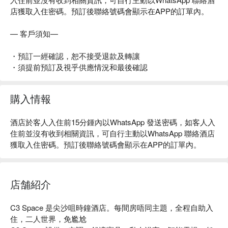
店獲取入住密碼。預訂後聯絡號碼會顯示在APP的訂單內。
— 客戶須知—
・預訂一經確認，恕不接受退款及轉讓
・須提前預訂及視乎供應情況和最後確認
購入情報
酒店於客人入住前15分鍾內以WhatsApp 發送密碼，如客人入
住前並沒有收到相關資訊，可自行主動以WhatsApp 聯絡酒店
獲取入住密碼。預訂後聯絡號碼會顯示在APP的訂單內。
店舗紹介
C3 Space 是尖沙咀時鐘酒店。每間房唔同主題，全程自助入
住，二人世界，免尷尬
