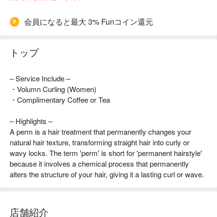
会員になると最大 3% Funコイン還元
トップ
– Service Include –
・Volumn Curling (Women)
・Complimentary Coffee or Tea
– Highlights –
A perm is a hair treatment that permanently changes your
natural hair texture, transforming straight hair into curly or
wavy locks. The term 'perm' is short for 'permanent hairstyle'
because it involves a chemical process that permanently
alters the structure of your hair, giving it a lasting curl or wave.
店舗紹介