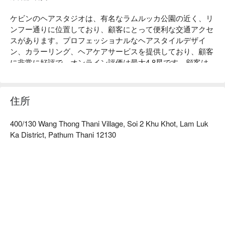
ケビンのヘアスタジオは、有名なラムルッカ公園の近く、リ
ンフー通りに位置しており、顧客にとって便利な交通アクセ
スがあります。プロフェッショナルなヘアスタイルデザイ
ン、カラーリング、ヘアケアサービスを提供しており、顧客
に非常に好評で、オンライン評価は最大4.8星です。顧客は
その優れた技術と熱心なサービスを称賛しています。スタイ
ルを変えたい若者や、プロフェッショナルなケアが必要な中
年のクライアントにとって、ケビンのヘアスタジオは理想的
住所
な選択です。今すぐFunNowを通じて予約して、割引を楽し
んでください！
400/130 Wang Thong Thani Village, Soi 2 Khu Khot, Lam Luk
Ka District, Pathum Thani 12130