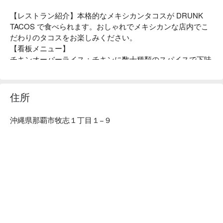
【レストラン紹介】本格的なメキシカンタコスが DRUNK 
TACOS で食べられます。おしゃれでメキシカンな店内でこ
だわりのタコスをお楽しみください。

【看板メニュー】

チキンオーバーライス：チキンに数十種類のスパイスで下味
をつけ、上からたっぷりのオリジナルソースで完成させる一
品です。

カルニータス：豚肉をスパイスで長時間煮込んだ人気 NO 1 
住所
メニュー。

【店内雰囲気】カラフルな店内はメキシコの雰囲気を感じさ
沖縄県那覇市牧志１丁目１−９
せます。タコスだけでなく店内のインスタ映えな空間も思う
存分に楽しんでいただけます。