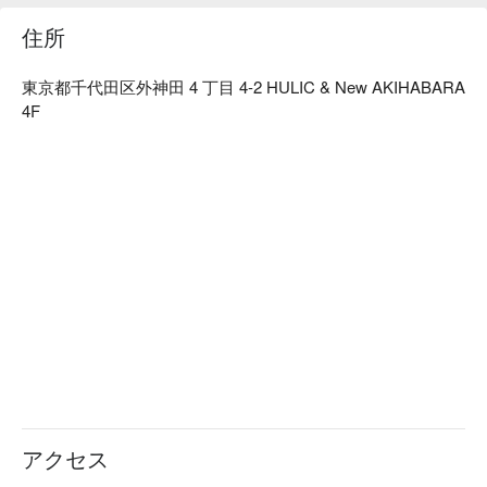
一頭買いし、全ての部位を余すことなくご提供いたします。

【店内雰囲気】広いテーブルで全卓ロースター完備。様々な
住所
シーンで利用できるカジュアル & オシャレな空間にて和牛焼
肉をお楽しみいただけます。
東京都千代田区外神田 4 丁目 4-2 HULIC & New AKIHABARA
4F
アクセス