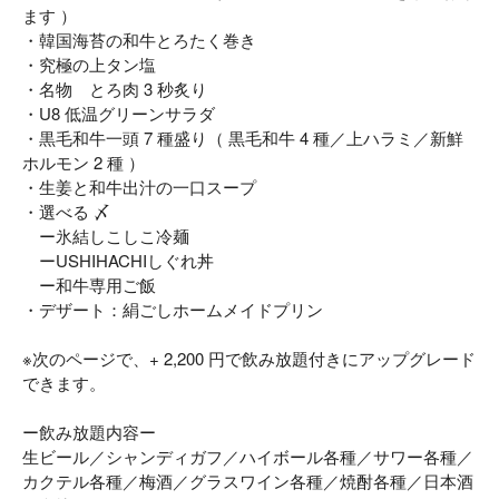
ます ）
・韓国海苔の和牛とろたく巻き
・究極の上タン塩
・名物 とろ肉 3 秒炙り
・U8 低温グリーンサラダ
・黒毛和牛一頭 7 種盛り（ 黒毛和牛 4 種／上ハラミ／新鮮
ホルモン 2 種 ）
・生姜と和牛出汁の一口スープ
・選べる 〆
ー氷結しこしこ冷麺
ーUSHIHACHIしぐれ丼
ー和牛専用ご飯
・デザート：絹ごしホームメイドプリン
※次のページで、+ 2,200 円で飲み放題付きにアップグレード
できます。
ー飲み放題内容ー
生ビール／シャンディガフ／ハイボール各種／サワー各種／
カクテル各種／梅酒／グラスワイン各種／焼酎各種／日本酒