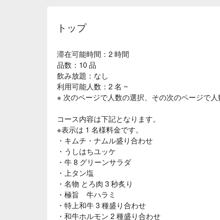
トップ
滞在可能時間：2 時間
品数：10 品
飲み放題：なし
利用可能人数：2 名 ~
※ 次のページで人数の選択、その次のページで
コース内容は下記となります。
※表示は 1 名様料金です。
・キムチ・ナムル盛り合わせ
・うしはちユッケ
・牛 8 グリーンサラダ
・上タン塩
・名物 とろ肉 3 秒炙り
・極旨 牛ハラミ
・特上和牛 3 種盛り合わせ
・和牛ホルモン 2 種盛り合わせ