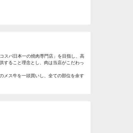
「コスパ日本一の焼肉専門店」を目指し、高
供すること理念とし、肉は当店がこだわっ
のメス牛を一頭買いし、全ての部位を余す
 8 名の個室も完備。様々なシーンで利用
肉をお楽しみいただけます。