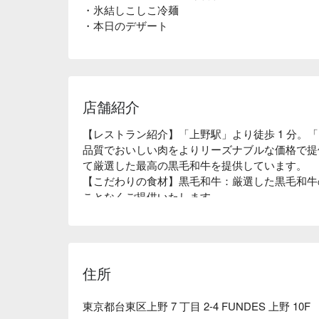
・氷結しこしこ冷麺
・本日のデザート
店舗紹介
【レストラン紹介】「上野駅」より徒歩 1 分。
品質でおいしい肉をよりリーズナブルな価格で提
て厳選した最高の黒毛和牛を提供しています。

【こだわりの食材】黒毛和牛：厳選した黒毛和牛
ことなくご提供いたします。

【店内雰囲気】上野の街を見下ろせる店内は、最大
できるカジュアル & オシャレな空間にて和牛焼
住所
東京都台東区上野 7 丁目 2-4 FUNDES 上野 10F