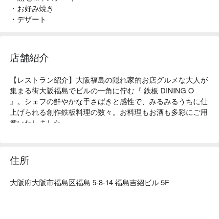
・お好み焼き
・デザート
店舗紹介
【レストラン紹介】大阪福島の隠れ家的お店グルメな大人が
集まる街大阪福島でビルの一角に佇む『 鉄板 DINING O 
』。シェフの鮮やかな手さばきと感性で、みるみるうちに仕
上げられる創作鉄板料理の数々。お料理もお酒も多彩にご用
意いたしました。

【看板メニュー】お好み焼き：きめ細やかな豚肉を食べ応え
のある塊のままジュワッと火を入れ、こだわりの生地で焼き
上げます。舌に響く旨味と、外はカリッと中はふんわりとし
住所
た食感をお愉しみください。

【店内雰囲気】間接照明が黄金色に照らす店内は、落ち着い
大阪府大阪市福島区福島 5-8-14 福島吉紹ビル 5F
た照明のモダンな空間です。