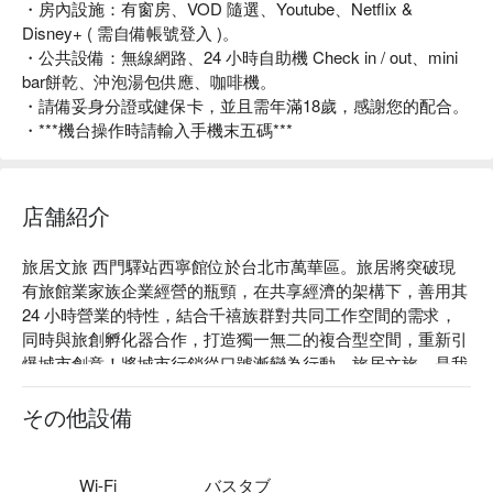
・房內設施：有窗房、VOD 隨選、Youtube、Netflix &
Disney+ ( 需自備帳號登入 )。
・公共設備：無線網路、24 小時自助機 Check in / out、mini
bar餅乾、沖泡湯包供應、咖啡機。
・請備妥身分證或健保卡，並且需年滿18歲，感謝您的配合。
・***機台操作時請輸入手機末五碼***
店舗紹介
旅居文旅 西門驛站西寧館位於台北市萬華區。旅居將突破現
有旅館業家族企業經營的瓶頸，在共享經濟的架構下，善用其 
24 小時營業的特性，結合千禧族群對共同工作空間的需求，
同時與旅創孵化器合作，打造獨一無二的複合型空間，重新引
爆城市創意！將城市行銷從口號漸變為行動。旅居文旅，是我
們重新定義旅館，將住宿導向的空間，翻轉成為體驗台灣文化
載體的實踐！

その他設備
旅居文旅 西門驛站西寧館評價：Google 4.5 星。

旅居文旅 西門驛站西寧館評價：網友好評推薦。

旅居文旅 西門驛站西寧館推薦：入住旅居文旅 西門驛站，讓
Wi-Fi
バスタブ