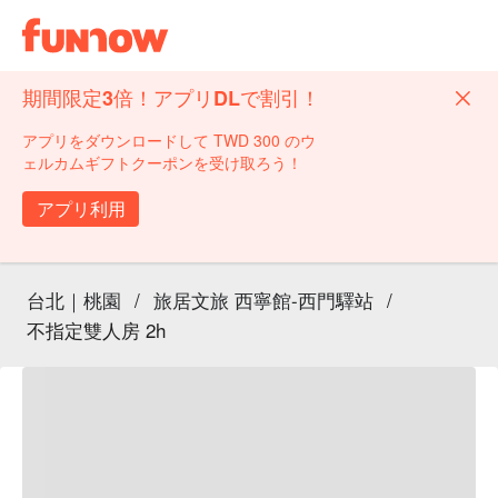
期間限定3倍！アプリDLで割引！
アプリをダウンロードして TWD 300 のウ
ェルカムギフトクーポンを受け取ろう！
アプリ利用
台北｜桃園
/
旅居文旅 西寧館-西門驛站
/
不指定雙人房 2h