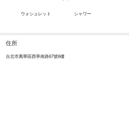
你輕鬆探索熱門景點和餐飲選。座落在台北市萬華區，近西門
町、大稻埕碼頭、台北植物園，想了解台北，從入住旅居文旅 
ウォシュレット
シャワー
西門驛站出發。

旅居文旅 西門驛站優惠、旅居文旅 西門驛站住宿方案、旅居
文旅 西門驛站休息方案立刻查看⬇︎
住所
台北市萬華區西寧南路67號6樓