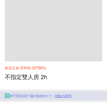
旅居文旅 西寧館-西門驛站
不指定雙人房 2h
AFTEE決済で最大$200オフ・
活動の説明