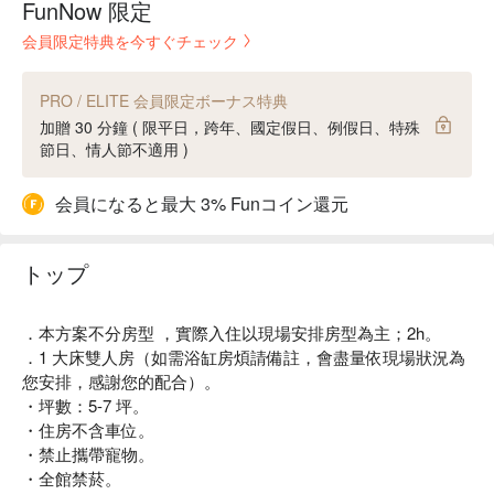
FunNow 限定
会員限定特典を今すぐチェック
PRO / ELITE 会員限定ボーナス特典
加贈 30 分鐘 ( 限平日，跨年、國定假日、例假日、特殊
節日、情人節不適用 )
会員になると最大 3% Funコイン還元
トップ
．本方案不分房型 ，實際入住以現場安排房型為主；2h。
．1 大床雙人房（如需浴缸房煩請備註，會盡量依現場狀況為
您安排，感謝您的配合）。
・坪數：5-7 坪。
・住房不含車位。
・禁止攜帶寵物。
・全館禁菸。