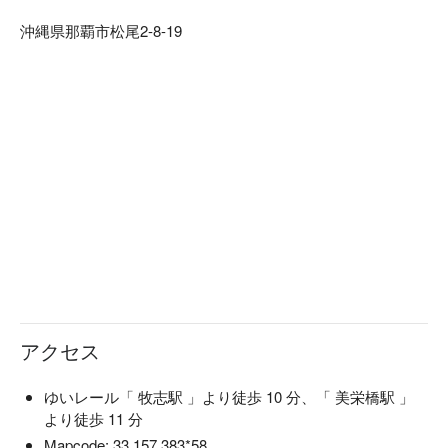
【コンセプト】深海のステージをイメージしたカフェで、人
沖縄県那覇市松尾2-8-19
間になるための修行をしている人魚たちがウエイトレスを務
アクセス
ゆいレール「 牧志駅 」より徒歩 10 分、「 美栄橋駅 」
より徒歩 11 分
Mapcode: 33 157 383*58