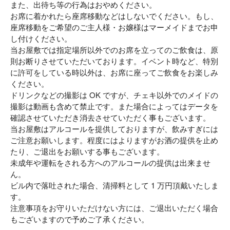
また、出待ち等の行為はおやめください。
お席に着かれたら座席移動などはしないでください。もし、
座席移動をご希望のご主人様・お嬢様はマーメイドまでお申
し付けください。
当お屋敷では指定場所以外でのお席を立ってのご飲食は、原
則お断りさせていただいております。イベント時など、特別
に許可をしている時以外は、お席に座ってご飲食をお楽しみ
ください。
ドリンクなどの撮影は OK ですが、チェキ以外でのメイドの
撮影は動画も含めて禁止です。また場合によってはデータを
確認させていただき消去させていただく事もございます。
当お屋敷はアルコールを提供しておりますが、飲みすぎには
ご注意お願いします。程度にはよりますがお酒の提供を止め
たり、ご退出をお願いする事もございます。
未成年や運転をされる方へのアルコールの提供は出来ませ
ん。
ビル内で落吐された場合、清掃料として 1 万円頂戴いたしま
す。
注意事項をお守りいただけない方には、ご退出いただく場合
もございますので予めご了承ください。