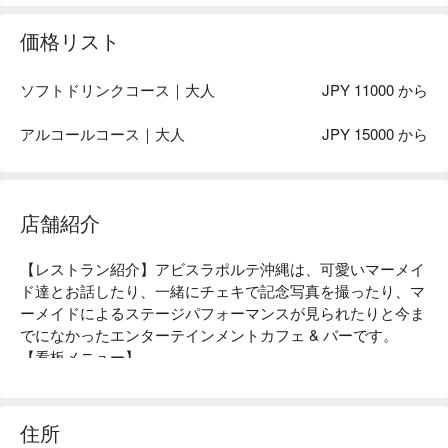
価格リスト
ソフトドリンクコース｜大人
JPY 11000 から
アルコールコース｜大人
JPY 15000 から
店舗紹介
【レストラン紹介】アビスラポルテ沖縄は、可愛いマーメイ
ド達とお話したり、一緒にチェキで記念写真を撮ったり、マ
ーメイドによるステージパフォーマンスが見られたりと今ま
でになかったエンターテインメントカフェ & バーです。

【看板メニュー】

お絵かきオムライス：目の前でマーメイドがケチャップで可
愛くお絵かきする可愛いオムライス。

タコライス：メイドの愛情がたっぷりこもった沖縄名物のタ
住所
コライスです。
